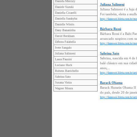
Daniela Mercury
Juliana Salimeni
Daniele Suzuki
Juliana Salimeni é a Juju
Daniella Cicarelli
Foi também, eleita a mul
Daniella Sarahyba
http://famosos.hlera.com.br/mo
Danielle Winits
Bárbara Rossi
Dany Bananinha
Bárbara Rossi é a Babi Pa
David Beckham
arrancado suspiros com su
Débora Falabella
http://famosos.hlera.com.br/mo
Ivete Sangalo
Sabrina Sato
Juliana Salimeni
Sabrina, nascida em 4 de f
Laura Pausini
balé clássico em sua cida
Luciano Huck
anos,...
Rubens Barrichello
http://famosos.hlera.com.br/art
Sabrina Sato
Susana Vieira
Barack Obama
Barack Hussein Obama II 
Wagner Moura
do país, desde 20 de jane
http://famosos.hlera.com.br/ar