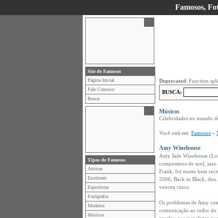
Famosos, Foto
Site de Famosos
Página Inicial
Deprecated
: Function spl
Fale Conosco
BUSCA:
Busca
Músicos
Celebridades no mundo de
Você está em:
Famosos
»
Amy Winehouse
Amy Jade Winehouse (Lon
Tipos de Famosos
compositora de soul, jaz
Artistas
Frank, foi muito bem rece
Escritores
2006, Back to Black, deu 
venceu cinco.
Esportistas
Fotógrafos
Os problemas de Amy com 
Modelos
comunicação ao redor do
Músicos