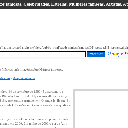
s famosas, Celebridades, Estrelas, Mulheres famosas, Artistas, At
it() is deprecated in
/home/hlera/public_html/subdominios/famosos/DF_pessoa/HP_principal.p
P
 Músicos, informações sobre Músicos famosos.
Músicos
»
Amy Winehouse
dres, 14 de setembro de 1983) é uma cantora e
z e R&B do Reino Unido. O primeiro álbum de Amy,
bido, comercial e criticamente. O segundo álbum, de
a ela seis indicações ao Grammy awards, das quais ela
drogas e álcool têm sido noticiados pelos meios de
 mundo em 2008. Em junho de 2008 o pai de Amy