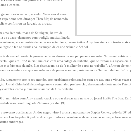
e ela estava com uma possível arritmia cardíaca
garro e cocaína.
rantiu estar se recuperando. Nesse ano afirmou
um cujo nome será Stronger Than Me; de namorado
eliz e confirmou ter largado as drogas.
 uma área suburbana de Southgate, bairro de
ia de quatro elementos com tradição musical ligada
l Winehouse, era motorista de táxi e sua mãe, Janis, farmacêutica. Amy tem ainda um irmão mais 
uthgate e fez os estudos na instituição de ensino Ashmole School.
arte de sua adolescência presenciando os abusos de seu pai perante sua mãe. Numa entrevista a u
 revelou que em 1983 iniciou um caso com uma colega de trabalho, que se tornou sua esposa em
am o sofrimento da mãe. Eles chamavam-na de 'a mulher do papai no trabalho'", afirmou ele em 
cantora se refere a o que sua mãe teve de passar e ao comportamento de "homem de família" do p
do, juntamente com o seu marido, com problemas relacionados com drogas, tendo várias vezes t
ação. Os tablóides britânicos elegeram-na como alvo preferencial, destronando deste modo Pete 
abyshambles, como junkie mais famoso da Grã-Bretanha.
008, um vídeo com Amy usando crack e outras drogas saiu no site do jornal inglês The Sun. Em 2
reabilitação, sendo vigiada 24 horas por dia. [9].
o governo dos Estados Unidos negou visto à artista para cantar no Staples Center, sede da 50ª 
eiro em Los Angeles. A pedido dos organizadores, Winehouse deveria cantar numa performance a
entos antidrogas.