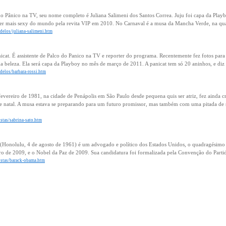
 do Pânico na TV, seu nome completo é Juliana Salimeni dos Santos Correa. Juju foi capa da Play
her mais sexy do mundo pela revita VIP em 2010. No Carnaval é a musa da Mancha Verde, na qua
delos/juliana-salimeni.htm
nicat. É assistente de Palco do Panico na TV e reporter do programa. Recentemente fez fotos par
a beleza. Ela será capa da Playboy no mês de março de 2011. A panicat tem só 20 aninhos, e diz q
delos/barbara-rossi.htm
evereiro de 1981, na cidade de Penápolis em São Paulo desde pequena quis ser atriz, fez ainda cr
de natal. A musa estava se preparando para um futuro promissor, mas também com uma pitada de s
istas/sabrina-sato.htm
(Honolulu, 4 de agosto de 1961) é um advogado e político dos Estados Unidos, o quadragésimo q
iro de 2009, e o Nobel da Paz de 2009. Sua candidatura foi formalizada pela Convenção do Part
tistas/barack-obama.htm