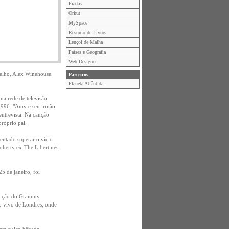
Piadas
Orkut
MySpace
Resumo de Livros
Lençol de Malha
Países e Geografia
Web Designer
velho, Alex Winehouse.
Parceiros
Planeta Atlântida
ma rede de televisão
 1996. "Amy e seu irmão
entrevista. Na canção
róprio pai.
entado superar o vício
Doherty ex-The Libertines
5 de janeiro, foi
edição do Grammy,
o vivo de Londres, onde