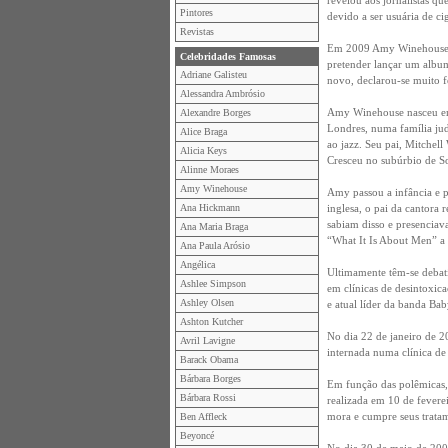
revelou aos jornalistas qu
Pintores
devido a ser usuária de ci
Revistas
Em 2009 Amy Winehouse ga
Celebridades Famosas
pretender lançar um alb
Adriane Galisteu
novo, declarou-se muito f
Alessandra Ambrósio
Amy Winehouse nasceu em
Alexandre Borges
Londres, numa família jud
Alice Braga
ao jazz. Seu pai, Mitchel
Alicia Keys
Cresceu no subúrbio de So
Alinne Moraes
Amy Winehouse
Amy passou a infância e p
Ana Hickmann
inglesa, o pai da cantora
sabiam disso e presenciav
Ana Maria Braga
“What It Is About Men” a 
Ana Paula Arósio
Angélica
Ultimamente têm-se debati
Ashlee Simpson
em clínicas de desintoxic
Ashley Olsen
e atual líder da banda B
Ashton Kutcher
No dia 22 de janeiro de 2
Avril Lavigne
internada numa clínica de 
Barack Obama
Bárbara Borges
Em função das polêmicas, 
Bárbara Rossi
realizada em 10 de fever
mora e cumpre seus tratam
Ben Affleck
Beyoncé