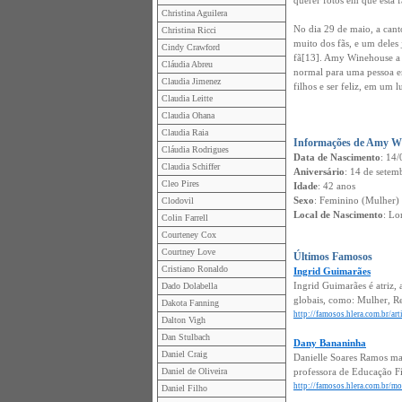
querer fotos em que está 
Christina Aguilera
No dia 29 de maio, a cant
Christina Ricci
muito dos fãs, e um deles
Cindy Crawford
fã[13]. Amy Winehouse a p
Cláudia Abreu
normal para uma pessoa e
Claudia Jimenez
filhos e ser feliz, em um 
Claudia Leitte
Claudia Ohana
Claudia Raia
Informações de Amy W
Cláudia Rodrigues
Data de Nascimento
: 14/
Claudia Schiffer
Aniversário
: 14 de setem
Cleo Pires
Idade
: 42 anos
Sexo
: Feminino (Mulher)
Clodovil
Local de Nascimento
: Lo
Colin Farrell
Courteney Cox
Courtney Love
Últimos Famosos
Cristiano Ronaldo
Ingrid Guimarães
Ingrid Guimarães é atriz, 
Dado Dolabella
globais, como: Mulher, Re
Dakota Fanning
http://famosos.hlera.com.br/ar
Dalton Vigh
Dan Stulbach
Dany Bananinha
Daniel Craig
Danielle Soares Ramos ma
Daniel de Oliveira
professora de Educação Fí
http://famosos.hlera.com.br/m
Daniel Filho