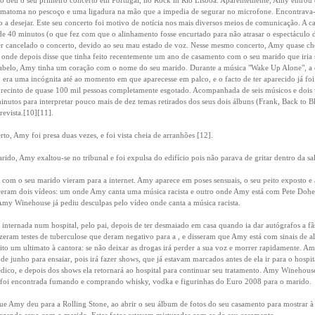
8 deu o seu primeiro concerto em Portugal, no Rock in Rio Lisboa. Aparentemente, Amy entrou
atoma no pescoço e uma ligadura na mão que a impedia de segurar no microfone. Encontrava-
a desejar. Este seu concerto foi motivo de notícia nos mais diversos meios de comunicação. A ca
 de 40 minutos (o que fez com que o alinhamento fosse encurtado para não atrasar o espectáculo 
ter cancelado o concerto, devido ao seu mau estado de voz. Nesse mesmo concerto, Amy quase c
onde depois disse que tinha feito recentemente um ano de casamento com o seu marido que iria s
abelo, Amy tinha um coração com o nome do seu marido. Durante a música "Wake Up Alone", a c
 era uma incógnita até ao momento em que aparecesse em palco, e o facto de ter aparecido já fo
 recinto de quase 100 mil pessoas completamente esgotado. Acompanhada de seis músicos e dois 
tos para interpretar pouco mais de dez temas retirados dos seus dois álbuns (Frank, Back to B
revista.[10][11].
to, Amy foi presa duas vezes, e foi vista cheia de arranhões [12].
ido, Amy exaltou-se no tribunal e foi expulsa do edifício pois não parava de gritar dentro da sal
 com o seu marido vieram para a internet. Amy aparece em poses sensuais, o seu peito exposto
eram dois vídeos: um onde Amy canta uma música racista e outro onde Amy está com Pete Dohe
Amy Winehouse já pediu desculpas pelo vídeo onde canta a música racista.
ternada num hospital, pelo pai, depois de ter desmaiado em casa quando ia dar autógrafos a fã
izeram testes de tuberculose que deram negativo para a , e disseram que Amy está com sinais de 
to um ultimato à cantora: se não deixar as drogas irá perder a sua voz e morrer rapidamente. Amy
de junho para ensaiar, pois irá fazer shows, que já estavam marcados antes de ela ir para o hospital
o, e depois dos shows ela retornará ao hospital para continuar seu tratamento. Amy Winehouse
 já foi encontrada fumando e comprando whisky, vodka e figurinhas do Euro 2008 para o marido.
ue Amy deu para a Rolling Stone, ao abrir o seu álbum de fotos do seu casamento para mostrar à