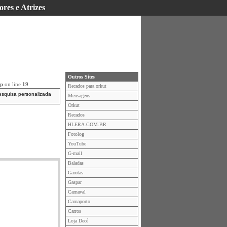
ores e Atrizes
Outros Sites
hp
on line
19
Recados para orkut
esquisa personalizada
Mensagens
Orkut
Recados
HLERA.COM.BR
Fotolog
YouTube
G-mail
Baladas
Garotas
Gaspar
Carnaval
Carnaporto
Carros
Loja Decé