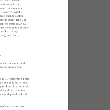
 em palco bêbada.
se rouca pelo que o
ntora inglesa pediu
de Lenny Kravitz) e
horou quando cantou
air da prisão dentro de
antora quase cai. A sua
i um ponto muito positivo
vocalistas, Amy
lack), mas não na
a.
 e ainda com comprimidos
rty, brincando com
s que a esperavam à porta
algo que pode levar a um
 foi liberada para sair do
, e tudo isso será feito
 logo depois da saída do
 repórter, mostrou sem