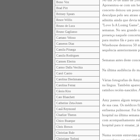
No dia 30 de maio de 200
Bono Vox
Apresentou-se com um hem
Brad Pitt
concerto deixou um pouco 
Britney Spears
desculpas pelo seu atraso
Bruce Willis
admitiu ainda que devia 
"Love Is A Losing Game", 
Bruno de Luca
semanas. No seu grande c
Bruno Gagliasso
presença naquele concerto
Caetano Veloso
para muitos fãs e para um
Cameron Diaz
Winehouse demorou 50 minu
Camila Pitanga
sequência anteriormente p
Camila Rodrigues
Semanas antes deste concer
Carmen Electra
Carmo Dalla Vecchia
Na última audiência do mar
Carol Castro
Carolina Dieckmann
Várias fotografias de Amy
na língua. Também aparec
Carolina Ferraz
ratinhos recém-nascidos. 
Cássia Kiss
Cate Blanchett
Amy passou algum tempo in
Catherine Zeta-Jones
de sua casa. Os médicos f
Cauã Reymond
enfisema pulmonar. Foi fei
Charlize Theron
hospital na última semana 
com acompanhamento médic
Chico Buarque
hospital para ir ensaiar,
Chris Brown
Christian Bale
Numa recente entrevista q
Christiane Torloni