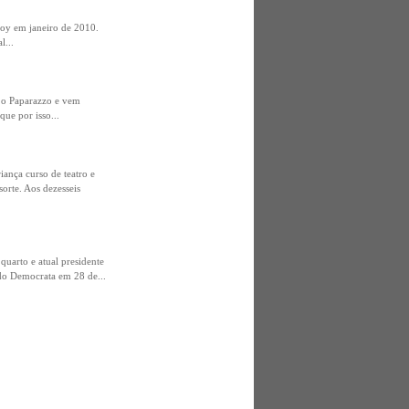
boy em janeiro de 2010.
l...
a o Paparazzo e vem
ue por isso...
iança curso de teatro e
orte. Aos dezesseis
uarto e atual presidente
ido Democrata em 28 de...