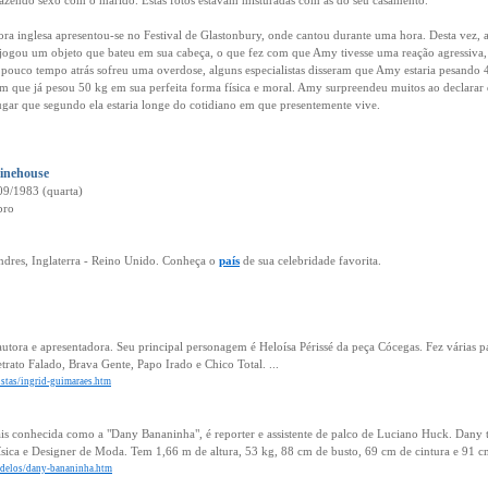
fazendo sexo com o marido. Estas fotos estavam misturadas com as do seu casamento.
ora inglesa apresentou-se no Festival de Glastonbury, onde cantou durante uma hora. Desta vez,
 jogou um objeto que bateu em sua cabeça, o que fez com que Amy tivesse uma reação agressiva,
ouco tempo atrás sofreu uma overdose, alguns especialistas disseram que Amy estaria pesando 4
m que já pesou 50 kg em sua perfeita forma física e moral. Amy surpreendeu muitos ao declarar
lugar que segundo ela estaria longe do cotidiano em que presentemente vive.
inehouse
09/1983 (quarta)
bro
ndres, Inglaterra - Reino Unido. Conheça o
país
de sua celebridade favorita.
autora e apresentadora. Seu principal personagem é Heloísa Périssé da peça Cócegas. Fez várias p
trato Falado, Brava Gente, Papo Irado e Chico Total. ...
tistas/ingrid-guimaraes.htm
is conhecida como a "Dany Bananinha", é reporter e assistente de palco de Luciano Huck. Dany 
sica e Designer de Moda. Tem 1,66 m de altura, 53 kg, 88 cm de busto, 69 cm de cintura e 91 cm
odelos/dany-bananinha.htm