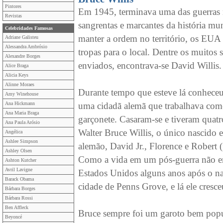
Pintores
Em 1945, terminava uma das guerras
Revistas
sangrentas e marcantes da história mun
Celebridades Famosas
manter a ordem no território, os EUA
Adriane Galisteu
Alessandra Ambrósio
tropas para o local. Dentre os muitos 
Alexandre Borges
enviados, encontrava-se David Willis.
Alice Braga
Alicia Keys
Alinne Moraes
Durante tempo que esteve lá conhece
Amy Winehouse
Ana Hickmann
uma cidadã alemã que trabalhava co
Ana Maria Braga
garçonete. Casaram-se e tiveram quatro
Ana Paula Arósio
Walter Bruce Willis, o único nascido 
Angélica
Ashlee Simpson
alemão, David Jr., Florence e Robert 
Ashley Olsen
Como a vida em um pós-guerra não era f
Ashton Kutcher
Avril Lavigne
Estados Unidos alguns anos após o n
Barack Obama
cidade de Penns Grove, e lá ele cresc
Bárbara Borges
Bárbara Rossi
Ben Affleck
Bruce sempre foi um garoto bem popul
Beyoncé