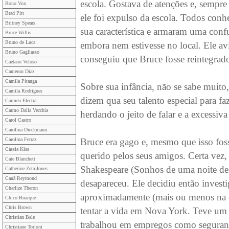
escola. Gostava de atenções e, sempre
Bono Vox
Brad Pitt
ele foi expulso da escola. Todos conhe
Britney Spears
sua característica e armaram uma confu
Bruce Willis
Bruno de Luca
embora nem estivesse no local. Ele a
Bruno Gagliasso
conseguiu que Bruce fosse reintegrad
Caetano Veloso
Cameron Diaz
Camila Pitanga
Sobre sua infância, não se sabe muito,
Camila Rodrigues
dizem qua seu talento especial para fa
Carmen Electra
Carmo Dalla Vecchia
herdando o jeito de falar e a excessiva
Carol Castro
Carolina Dieckmann
Carolina Ferraz
Bruce era gago e, mesmo que isso fos
Cássia Kiss
querido pelos seus amigos. Certa vez,
Cate Blanchett
Shakespeare (Sonhos de uma noite de 
Catherine Zeta-Jones
Cauã Reymond
desapareceu. Ele decidiu então invest
Charlize Theron
aproximadamente (mais ou menos na é
Chico Buarque
Chris Brown
tentar a vida em Nova York. Teve um
Christian Bale
trabalhou em empregos como seguranç
Christiane Torloni