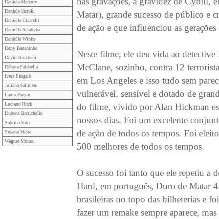
nas gravações, a gravidez de Cybill, 
Daniela Mercury
Daniele Suzuki
Matar), grande sucesso de público e c
Daniella Cicarelli
de ação e que influenciou as gerações
Daniella Sarahyba
Danielle Winits
Dany Bananinha
Neste filme, ele deu vida ao detectiv
David Beckham
McClane, sozinho, contra 12 terrorista
Débora Falabella
Ivete Sangalo
em Los Angeles e isso tudo sem par
Juliana Salimeni
vulnerável, sensível e dotado de grand
Laura Pausini
Luciano Huck
do filme, vivido por Alan Hickman es
Rubens Barrichello
nossos dias. Foi um excelente conjunt
Sabrina Sato
de ação de todos os tempos. Foi elei
Susana Vieira
Wagner Moura
500 melhores de todos os tempos.
O sucesso foi tanto que ele repetiu a 
Hard, em português, Duro de Matar 4.
brasileiras no topo das bilheterias e f
fazer um remake sempre aparece, mas