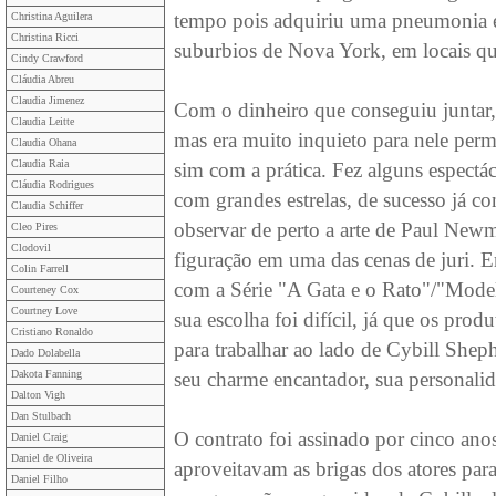
tempo pois adquiriu uma pneumonia e
Christina Aguilera
Christina Ricci
suburbios de Nova York, em locais que
Cindy Crawford
Cláudia Abreu
Claudia Jimenez
Com o dinheiro que conseguiu juntar,
Claudia Leitte
mas era muito inquieto para nele perm
Claudia Ohana
Claudia Raia
sim com a prática. Fez alguns espectác
Cláudia Rodrigues
com grandes estrelas, de sucesso já 
Claudia Schiffer
observar de perto a arte de Paul Newma
Cleo Pires
Clodovil
figuração em uma das cenas de juri. E
Colin Farrell
com a Série "A Gata e o Rato"/"Model
Courteney Cox
Courtney Love
sua escolha foi difícil, já que os pro
Cristiano Ronaldo
para trabalhar ao lado de Cybill Sheph
Dado Dolabella
Dakota Fanning
seu charme encantador, sua personalida
Dalton Vigh
Dan Stulbach
O contrato foi assinado por cinco ano
Daniel Craig
Daniel de Oliveira
aproveitavam as brigas dos atores para
Daniel Filho