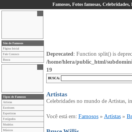
Famosos, Fotos famosas, Celebridades, E
Site de Famosos
Página Inicial
Deprecated
: Function split() is depre
Fale Conosco
Busca
/home/hlera/public_html/subdomin
19
BUSCA:
Artistas
Tipos de Famosos
Celebridades no mundo de Artistas, in
Artistas
Escritores
Esportistas
Você está em:
Famosos
»
Artistas
»
Br
Fotógrafos
Modelos
Bruce Willis
Músicos