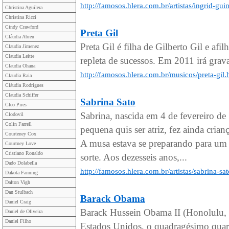
http://famosos.hlera.com.br/artistas/ingrid-gu
Christina Aguilera
Christina Ricci
Cindy Crawford
Preta Gil
Cláudia Abreu
Preta Gil é filha de Gilberto Gil e af
Claudia Jimenez
Claudia Leitte
repleta de sucessos. Em 2011 irá grav
Claudia Ohana
http://famosos.hlera.com.br/musicos/preta-gil
Claudia Raia
Cláudia Rodrigues
Claudia Schiffer
Sabrina Sato
Cleo Pires
Sabrina, nascida em 4 de fevereiro d
Clodovil
Colin Farrell
pequena quis ser atriz, fez ainda crian
Courteney Cox
A musa estava se preparando para um
Courtney Love
Cristiano Ronaldo
sorte. Aos dezesseis anos,...
Dado Dolabella
http://famosos.hlera.com.br/artistas/sabrina-sa
Dakota Fanning
Dalton Vigh
Dan Stulbach
Barack Obama
Daniel Craig
Barack Hussein Obama II (Honolulu, 
Daniel de Oliveira
Daniel Filho
Estados Unidos, o quadragésimo quarto