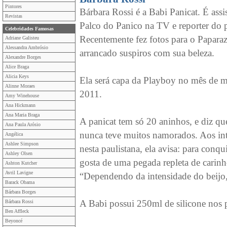
Pintores
Bárbara Rossi é a Babi Panicat. É assi
Revistas
Palco do Panico na TV e reporter do 
Celebridades Famosas
Recentemente fez fotos para o Papara
Adriane Galisteu
Alessandra Ambrósio
arrancado suspiros com sua beleza.
Alexandre Borges
Alice Braga
Alicia Keys
Ela será capa da Playboy no mês de 
Alinne Moraes
2011.
Amy Winehouse
Ana Hickmann
Ana Maria Braga
A panicat tem só 20 aninhos, e diz qu
Ana Paula Arósio
nunca teve muitos namorados. Aos in
Angélica
Ashlee Simpson
nesta paulistana, ela avisa: para conq
Ashley Olsen
gosta de uma pegada repleta de carin
Ashton Kutcher
Avril Lavigne
“Dependendo da intensidade do beijo, 
Barack Obama
Bárbara Borges
A Babi possui 250ml de silicone nos p
Bárbara Rossi
Ben Affleck
Beyoncé