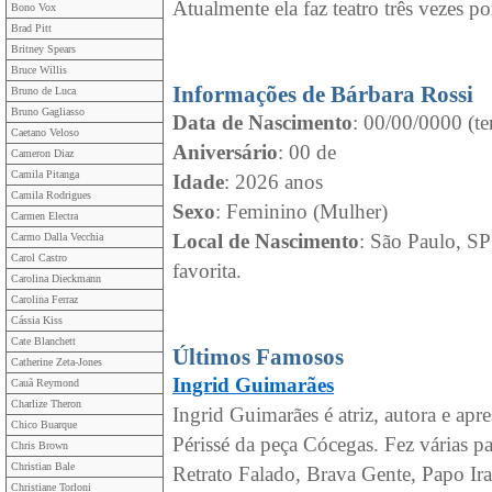
Atualmente ela faz teatro três vezes p
Bono Vox
Brad Pitt
Britney Spears
Bruce Willis
Informações de Bárbara Rossi
Bruno de Luca
Bruno Gagliasso
Data de Nascimento
: 00/00/0000 (te
Caetano Veloso
Aniversário
: 00 de
Cameron Diaz
Camila Pitanga
Idade
: 2026 anos
Camila Rodrigues
Sexo
: Feminino (Mulher)
Carmen Electra
Local de Nascimento
: São Paulo, SP
Carmo Dalla Vecchia
Carol Castro
favorita.
Carolina Dieckmann
Carolina Ferraz
Cássia Kiss
Cate Blanchett
Últimos Famosos
Catherine Zeta-Jones
Ingrid Guimarães
Cauã Reymond
Charlize Theron
Ingrid Guimarães é atriz, autora e ap
Chico Buarque
Périssé da peça Cócegas. Fez várias p
Chris Brown
Christian Bale
Retrato Falado, Brava Gente, Papo Irad
Christiane Torloni