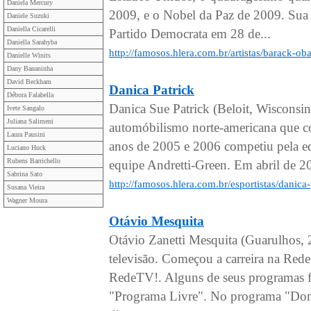
Daniela Mercury
2009, e o Nobel da Paz de 2009. Sua 
Daniele Suzuki
Daniella Cicarelli
Partido Democrata em 28 de...
Daniella Sarahyba
http://famosos.hlera.com.br/artistas/barack-o
Danielle Winits
Dany Bananinha
David Beckham
Danica Patrick
Débora Falabella
Danica Sue Patrick (Beloit, Wisconsi
Ivete Sangalo
Juliana Salimeni
automóbilismo norte-americana que 
Laura Pausini
anos de 2005 e 2006 competiu pela e
Luciano Huck
Rubens Barrichello
equipe Andretti-Green. Em abril de 20
Sabrina Sato
http://famosos.hlera.com.br/esportistas/danica
Susana Vieira
Wagner Moura
Otávio Mesquita
Otávio Zanetti Mesquita (Guarulhos, 
televisão. Começou a carreira na Red
RedeTV!. Alguns de seus programas fo
"Programa Livre". No programa "Do