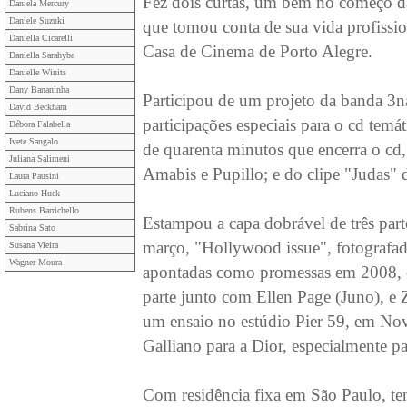
Fez dois curtas, um bem no começo da
Daniela Mercury
Daniele Suzuki
que tomou conta de sua vida profissi
Daniella Cicarelli
Casa de Cinema de Porto Alegre.
Daniella Sarahyba
Danielle Winits
Dany Bananinha
Participou de um projeto da banda 3n
David Beckham
participações especiais para o cd temá
Débora Falabella
Ivete Sangalo
de quarenta minutos que encerra o cd
Juliana Salimeni
Amabis e Pupillo; e do clipe "Judas" d
Laura Pausini
Luciano Huck
Rubens Barrichello
Estampou a capa dobrável de três parte
Sabrina Sato
março, "Hollywood issue", fotografada
Susana Vieira
Wagner Moura
apontadas como promessas em 2008, c
parte junto com Ellen Page (Juno), e Z
um ensaio no estúdio Pier 59, em Nova
Galliano para a Dior, especialmente pa
Com residência fixa em São Paulo, te