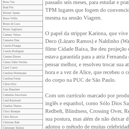
passado seis meses, para estudar e prati
Bono Vox
Brad Pitt
TPM lugares que fogem do convenciona
Britney Spears
mesma na sessão Viagem.
Bruce Willis
Bruno de Luca
Bruno Gagliasso
O papel da stripper Karinna, que viv
Caetano Veloso
Deco (Lázaro Ramos) e Naldinho (Wag
Cameron Diaz
Camila Pitanga
filme Cidade Baixa, lhe deu projeção 
Camila Rodrigues
estava garantida para a atriz Fernand
Carmen Electra
Carmo Dalla Vecchia
pensar melhor, e resolveu trocar sua 
Carol Castro
hora e a vez de Alice, que recebeu o
Carolina Dieckmann
Carolina Ferraz
do corpo na PUC de São Paulo.
Cássia Kiss
Cate Blanchett
Com um currículo marcado por produçõ
Catherine Zeta-Jones
Cauã Reymond
inglês e espanhol, como Sólo Dios Sab
Charlize Theron
Redbelt, Blindness, Crossing Over, R
Chico Buarque
Chris Brown
sua postura, mas além de não deixar d
Christian Bale
adotou o método de muitas celebridad
Christiane Torloni