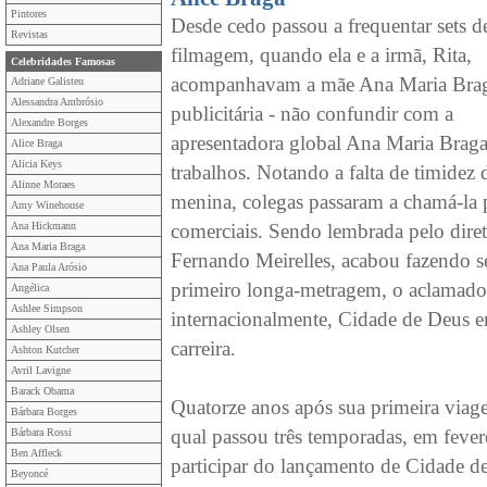
Pintores
Desde cedo passou a frequentar sets d
Revistas
filmagem, quando ela e a irmã, Rita,
Celebridades Famosas
acompanhavam a mãe Ana Maria Braga
Adriane Galisteu
Alessandra Ambrósio
publicitária - não confundir com a
Alexandre Borges
apresentadora global Ana Maria Braga
Alice Braga
Alicia Keys
trabalhos. Notando a falta de timidez 
Alinne Moraes
menina, colegas passaram a chamá-la p
Amy Winehouse
Ana Hickmann
comerciais. Sendo lembrada pelo dire
Ana Maria Braga
Fernando Meirelles, acabou fazendo s
Ana Paula Arósio
primeiro longa-metragem, o aclamado
Angélica
Ashlee Simpson
internacionalmente, Cidade de Deus e
Ashley Olsen
carreira.
Ashton Kutcher
Avril Lavigne
Barack Obama
Quatorze anos após sua primeira viag
Bárbara Borges
qual passou três temporadas, em fever
Bárbara Rossi
Ben Affleck
participar do lançamento de Cidade d
Beyoncé