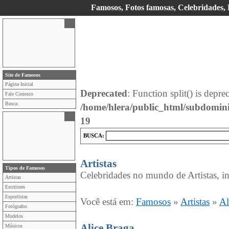
Famosos, Fotos famosas, Celebridades, E
Site de Famosos
Página Inicial
Deprecated
: Function split() is depre
Fale Conosco
Busca
/home/hlera/public_html/subdomin
19
BUSCA:
Artistas
Tipos de Famosos
Celebridades no mundo de Artistas, in
Artistas
Escritores
Esportistas
Você está em:
Famosos
»
Artistas
»
Al
Fotógrafos
Modelos
Alice Braga
Músicos