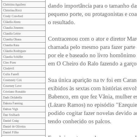
dando importância para o tamanho das
Christina Aguilera
Christina Ricci
pequeno porte, ou protagonistas e co
Cindy Crawford
o resultado.
Cláudia Abreu
Claudia Jimenez
Claudia Leitte
Contracenou com o ator e diretor Ma
Claudia Ohana
Claudia Raia
chamada pelo mesmo para fazer parte 
Cláudia Rodrigues
por ele e baseado no livro homônimo
Claudia Schiffer
em O Cheiro do Ralo fazendo a garçon
Cleo Pires
Clodovil
Colin Farrell
Sua única aparição na tv foi em Carand
Courteney Cox
Courtney Love
exibidos às sextas com histórias env
Cristiano Ronaldo
Babenco, em que fez Vânia, mulher e
Dado Dolabella
Dakota Fanning
(Lázaro Ramos) no episódio "Ezequiel
Dalton Vigh
podido cogitar fazer novelas devido a
Dan Stulbach
tendo conhecido os palcos.
Daniel Craig
Daniel de Oliveira
Daniel Filho