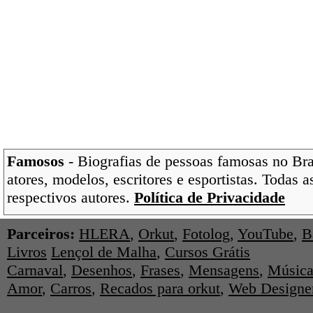
Famosos
- Biografias de pessoas famosas no Bras
atores, modelos, escritores e esportistas. Todas 
respectivos autores.
Política de Privacidade
Parceiros:
HLERA
,
Orkut
,
Fotolog
,
YouTube
,
B
Livros
Lençol de Malha
,
Cursos Grátis
Carnaval
,
Desenhos
,
Frases
,
Mensagens
,
Música
Amor
,
Carros
,
Recados para orkut
,
Web Designe