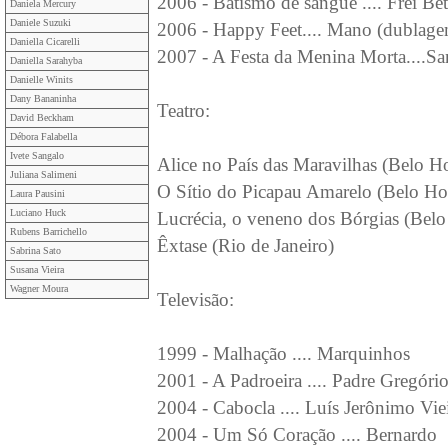
2006 - Batismo de sangue .... Frei Be
Daniela Mercury
Daniele Suzuki
2006 - Happy Feet.... Mano (dublag
Daniella Cicarelli
2007 - A Festa da Menina Morta....Sa
Daniella Sarahyba
Danielle Winits
Dany Bananinha
Teatro:
David Beckham
Débora Falabella
Ivete Sangalo
Alice no País das Maravilhas (Belo H
Juliana Salimeni
O Sítio do Picapau Amarelo (Belo Ho
Laura Pausini
Luciano Huck
Lucrécia, o veneno dos Bórgias (Belo
Rubens Barrichello
Êxtase (Rio de Janeiro)
Sabrina Sato
Susana Vieira
Wagner Moura
Televisão:
1999 - Malhação .... Marquinhos
2001 - A Padroeira .... Padre Gregóri
2004 - Cabocla .... Luís Jerônimo Viei
2004 - Um Só Coração .... Bernardo