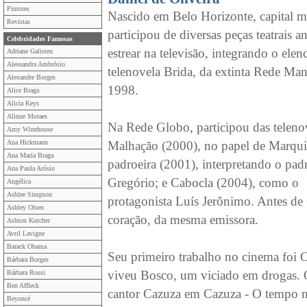
Pintores
Nascido em Belo Horizonte, capital mi
Revistas
participou de diversas peças teatrais a
Celebridades Famosas
estrear na televisão, integrando o elen
Adriane Galisteu
Alessandra Ambrósio
telenovela Brida, da extinta Rede Ma
Alexandre Borges
1998.
Alice Braga
Alicia Keys
Alinne Moraes
Na Rede Globo, participou das teleno
Amy Winehouse
Ana Hickmann
Malhação (2000), no papel de Marqu
Ana Maria Braga
padroeira (2001), interpretando o pad
Ana Paula Arósio
Gregório; e Cabocla (2004), como o
Angélica
Ashlee Simpson
protagonista Luís Jerônimo. Antes de
Ashley Olsen
coração, da mesma emissora.
Ashton Kutcher
Avril Lavigne
Barack Obama
Seu primeiro trabalho no cinema foi 
Bárbara Borges
viveu Bosco, um viciado em drogas. O
Bárbara Rossi
Ben Affleck
cantor Cazuza em Cazuza - O tempo nã
Beyoncé