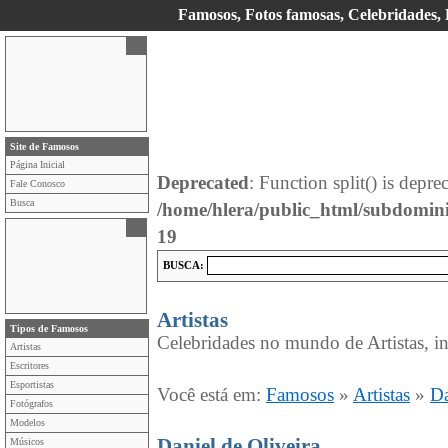
Famosos, Fotos famosas, Celebridades, E
Site de Famosos
Página Inicial
Deprecated
: Function split() is depre
Fale Conosco
Busca
/home/hlera/public_html/subdomin
19
BUSCA:
Artistas
Tipos de Famosos
Celebridades no mundo de Artistas, in
Artistas
Escritores
Esportistas
Você está em:
Famosos
»
Artistas
»
Da
Fotógrafos
Modelos
Daniel de Oliveira
Músicos