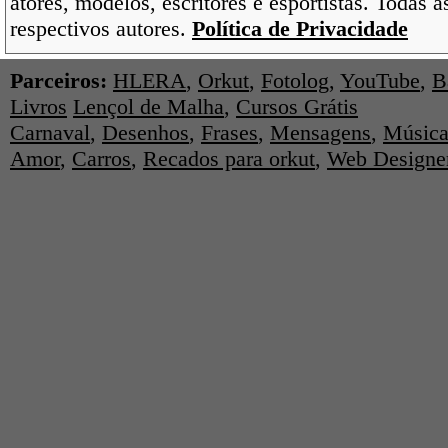
atores, modelos, escritores e esportistas. Todas 
respectivos autores.
Política de Privacidade
Parceiros:
HLERA
,
Orkut
,
Fotolog
,
YouTube
,
B
Livros
Lençol de Malha
,
Cursos Grátis
Carnaval
,
Desenhos
,
Frases
,
Mensagens
,
Música
Amor
,
Carros
,
Recados para orkut
,
Web Designe