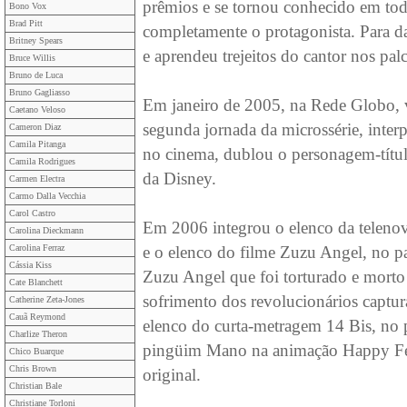
prêmios e se tornou conhecido em todo
Bono Vox
Brad Pitt
completamente o protagonista. Para da
Britney Spears
e aprendeu trejeitos do cantor nos pal
Bruce Willis
Bruno de Luca
Bruno Gagliasso
Em janeiro de 2005, na Rede Globo, v
Caetano Veloso
segunda jornada da microssérie, inter
Cameron Diaz
Camila Pitanga
no cinema, dublou o personagem-títul
Camila Rodrigues
da Disney.
Carmen Electra
Carmo Dalla Vecchia
Carol Castro
Em 2006 integrou o elenco da telenov
Carolina Dieckmann
Carolina Ferraz
e o elenco do filme Zuzu Angel, no pap
Cássia Kiss
Zuzu Angel que foi torturado e morto 
Cate Blanchett
sofrimento dos revolucionários captur
Catherine Zeta-Jones
Cauã Reymond
elenco do curta-metragem 14 Bis, no
Charlize Theron
pingüim Mano na animação Happy Feet
Chico Buarque
Chris Brown
original.
Christian Bale
Christiane Torloni