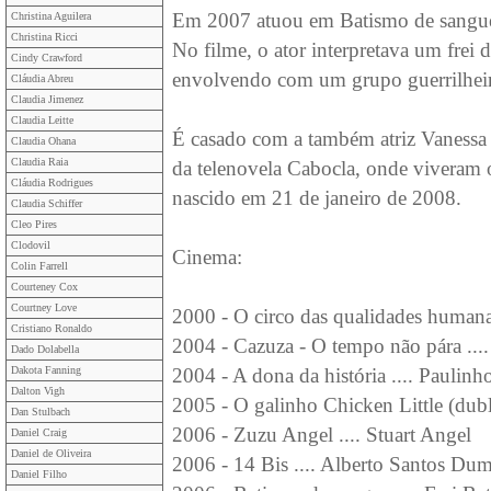
Em 2007 atuou em Batismo de sangue, 
Christina Aguilera
Christina Ricci
No filme, o ator interpretava um frei 
Cindy Crawford
envolvendo com um grupo guerrilheiro 
Cláudia Abreu
Claudia Jimenez
Claudia Leitte
É casado com a também atriz Vanessa
Claudia Ohana
Claudia Raia
da telenovela Cabocla, onde viveram 
Cláudia Rodrigues
nascido em 21 de janeiro de 2008.
Claudia Schiffer
Cleo Pires
Clodovil
Cinema:
Colin Farrell
Courteney Cox
Courtney Love
2000 - O circo das qualidades humana
Cristiano Ronaldo
2004 - Cazuza - O tempo não pára ...
Dado Dolabella
Dakota Fanning
2004 - A dona da história .... Paulinho
Dalton Vigh
2005 - O galinho Chicken Little (du
Dan Stulbach
2006 - Zuzu Angel .... Stuart Angel
Daniel Craig
Daniel de Oliveira
2006 - 14 Bis .... Alberto Santos Du
Daniel Filho