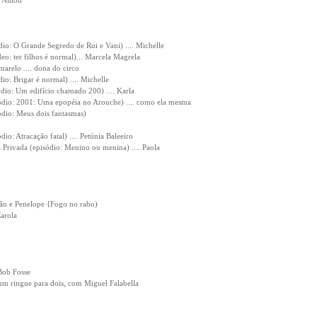
. Ninon
io: O Grande Segredo de Rui e Vani) .... Michelle
eo: ter filhos é normal)... Marcela Magrela
marelo .... dona do circo
io: Brigar é normal) .... Michelle
dio: Um edifício chamado 200) .... Karla
sódio: 2001: Uma epopéia no Arouche) .... como ela mesma
ódio: Meus dois fantasmas)
io: Atracação fatal) .... Petúnia Baleeiro
Privada (episódio: Menino ou menina) .... Paola
hão e Penelope {Fogo no rabo)
Carola
Bob Fosse
um ringue para dois, com Miguel Falabella