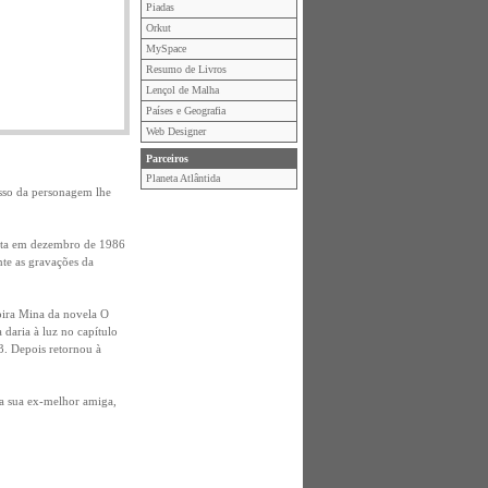
Piadas
Orkut
MySpace
Resumo de Livros
Lençol de Malha
Países e Geografia
Web Designer
Parceiros
Planeta Atlântida
sso da personagem lhe
ota em dezembro de 1986
te as gravações da
mpira Mina da novela O
 daria à luz no capítulo
3. Depois retornou à
 a sua ex-melhor amiga,