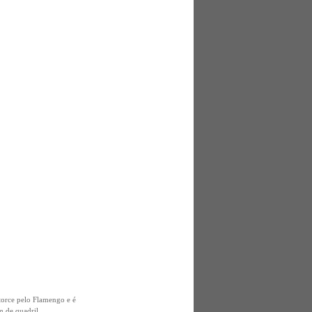
torce pelo Flamengo e é
 de quadril....