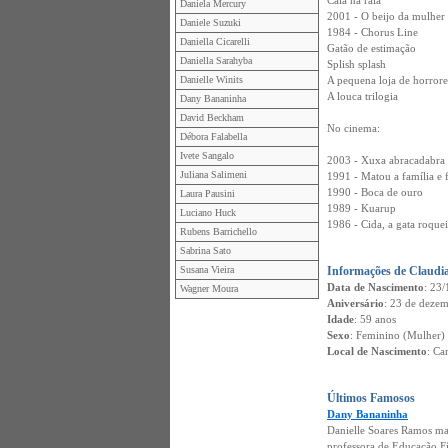
Caia na raia
Daniela Mercury
2001 - O beijo da mulher
Daniele Suzuki
1984 - Chorus Line
Daniella Cicarelli
Gatão de estimação
Daniella Sarahyba
Splish splash
Danielle Winits
A pequena loja de horrore
A louca trilogia
Dany Bananinha
David Beckham
No cinema:
Débora Falabella
Ivete Sangalo
2003 - Xuxa abracadabra
Juliana Salimeni
1991 - Matou a família e 
1990 - Boca de ouro
Laura Pausini
1989 - Kuarup
Luciano Huck
1986 - Cida, a gata roque
Rubens Barrichello
Sabrina Sato
Susana Vieira
Informações de Claudi
Data de Nascimento
: 23/
Wagner Moura
Aniversário
: 23 de deze
Idade
: 59 anos
Sexo
: Feminino (Mulher)
Local de Nascimento
: Ca
Últimos Famosos
Dany Bananinha
Danielle Soares Ramos ma
professora de Educação Fí