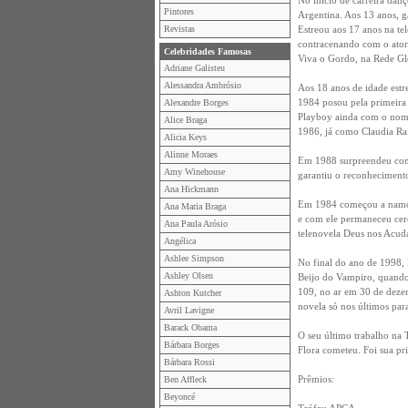
No início de carreira dan
Pintores
Argentina. Aos 13 anos, 
Revistas
Estreou aos 17 anos na te
contracenando com o ato
Celebridades Famosas
Viva o Gordo, na Rede Gl
Adriane Galisteu
Alessandra Ambrósio
Aos 18 anos de idade estr
1984 posou pela primeira v
Alexandre Borges
Playboy ainda com o nom
Alice Braga
1986, já como Claudia Ra
Alicia Keys
Alinne Moraes
Em 1988 surpreendeu como
Amy Winehouse
garantiu o reconhecimento
Ana Hickmann
Em 1984 começou a namor
Ana Maria Braga
e com ele permaneceu cer
Ana Paula Arósio
telenovela Deus nos Acuda
Angélica
Ashlee Simpson
No final do ano de 1998, 
Ashley Olsen
Beijo do Vampiro, quando e
109, no ar em 30 de dezem
Ashton Kutcher
novela só nos últimos par
Avril Lavigne
Barack Obama
O seu último trabalho na
Bárbara Borges
Flora cometeu. Foi sua pr
Bárbara Rossi
Prêmios:
Ben Affleck
Beyoncé