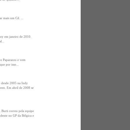
ar mais um Cd. ...
boy em janeiro de 2010.
l...
a o Paparazzo e vem
ue por isso...
e desde 2005 na Indy
een. Em abril de 2008 se
 Burti correu pela equipe
dente no GP da Bélgica e