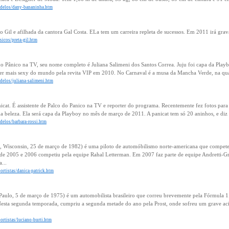
odelos/dany-bananinha.htm
rto Gil e afilhada da cantora Gal Costa. ELa tem um carreira repleta de sucessos. Em 2011 irá grav
sicos/preta-gil.htm
 do Pânico na TV, seu nome completo é Juliana Salimeni dos Santos Correa. Juju foi capa da Play
her mais sexy do mundo pela revita VIP em 2010. No Carnaval é a musa da Mancha Verde, na qua
delos/juliana-salimeni.htm
nicat. É assistente de Palco do Panico na TV e reporter do programa. Recentemente fez fotos par
a beleza. Ela será capa da Playboy no mês de março de 2011. A panicat tem só 20 aninhos, e diz q
delos/barbara-rossi.htm
it, Wisconsin, 25 de março de 1982) é uma piloto de automóbilismo norte-americana que compet
de 2005 e 2006 competiu pela equipe Rahal Letterman. Em 2007 faz parte de equipe Andretti-Gr
...
ortistas/danica-patrick.htm
Paulo, 5 de março de 1975) é um automobilista brasileiro que correu brevemente pela Fórmula 1.
esta segunda temporada, cumpriu a segunda metade do ano pela Prost, onde sofreu um grave aci
ortistas/luciano-burti.htm