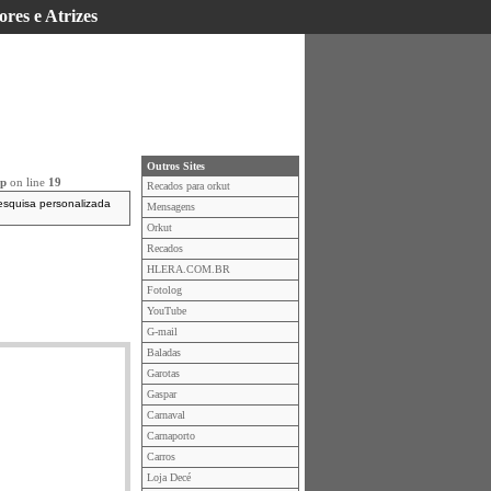
ores e Atrizes
Outros Sites
hp
on line
19
Recados para orkut
esquisa personalizada
Mensagens
Orkut
Recados
HLERA.COM.BR
Fotolog
YouTube
G-mail
Baladas
Garotas
Gaspar
Carnaval
Carnaporto
Carros
Loja Decé