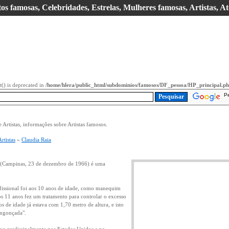
s famosas, Celebridades, Estrelas, Mulheres famosas, Artistas, At
it() is deprecated in
/home/hlera/public_html/subdominios/famosos/DF_pessoa/HP_principal.p
P
Artistas, informações sobre Artistas famosos.
Artistas
»
Claudia Raia
 (Campinas, 23 de dezembro de 1966) é uma
fissional foi aos 10 anos de idade, como manequim
os 11 anos fez um tratamento para controlar o excesso
s de idade já estava com 1,70 metro de altura, e isto
engonçada".