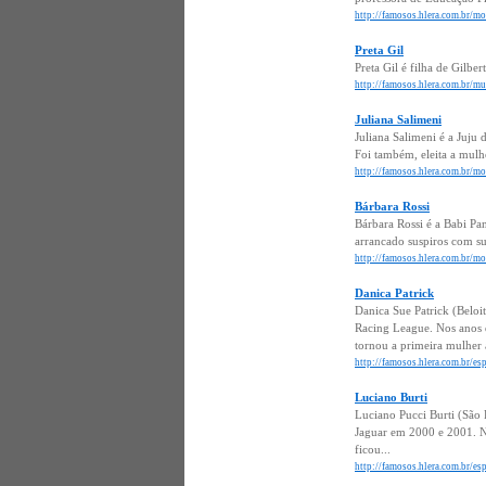
http://famosos.hlera.com.br/m
Preta Gil
Preta Gil é filha de Gilbe
http://famosos.hlera.com.br/mu
Juliana Salimeni
Juliana Salimeni é a Juju
Foi também, eleita a mul
http://famosos.hlera.com.br/mo
Bárbara Rossi
Bárbara Rossi é a Babi Pa
arrancado suspiros com su
http://famosos.hlera.com.br/mo
Danica Patrick
Danica Sue Patrick (Belo
Racing League. Nos anos 
tornou a primeira mulher a
http://famosos.hlera.com.br/esp
Luciano Burti
Luciano Pucci Burti (São 
Jaguar em 2000 e 2001. N
ficou...
http://famosos.hlera.com.br/esp