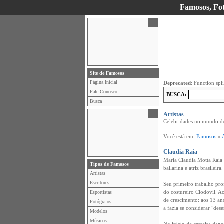
Famosos, Foto
Site de Famosos
Página Inicial
Deprecated
: Function spl
Fale Conosco
BUSCA:
Busca
Artistas
Celebridades no mundo de 
Você está em:
Famosos
»
Claudia Raia
Maria Claudia Motta Raia
Tipos de Famosos
bailarina e atriz brasileira.
Artistas
Escritores
Seu primeiro trabalho pro
do costureiro Clodovil. A
Esportistas
de crescimento: aos 13 ano
Fotógrafos
a fazia se considerar "des
Modelos
Músicos