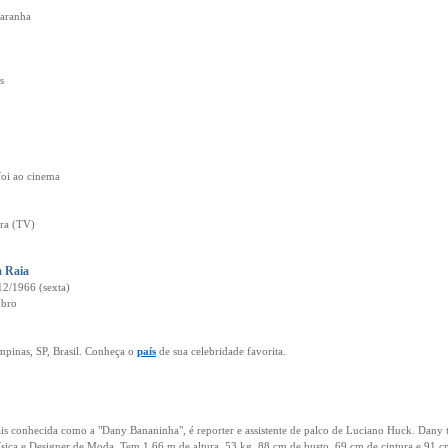
 aranha
s
foi ao cinema
ira (TV)
a Raia
12/1966 (sexta)
mbro
mpinas, SP, Brasil. Conheça o
país
de sua celebridade favorita.
is conhecida como a "Dany Bananinha", é reporter e assistente de palco de Luciano Huck. Dany 
sica e Designer de Moda. Tem 1,66 m de altura, 53 kg, 88 cm de busto, 69 cm de cintura e 91 cm