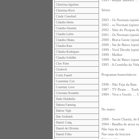
1985 - Roque Santeiro ...
Christina Aguilera
Séries:
Christina Ricci
Cindy Crawford
2003 - Os Normais (episód
Cláudia Abreu
2002 - os Normais (episod
Claudia Jimenez
2002 - Sítio do Picapau A
Claudia Leitte
2001 - Os Normais (episód
2000 - Brava Gente (episó
Claudia Ohana
2000 - Sai de Baixo (epi
Claudia Raia
1999 - Você Decide (epis
Cláudia Rodrigues
1999 - Mulher
Claudia Schiffer
1999 - Sai de Baixo (episód
Cleo Pires
1995 - A Comédia da Vida 
Clodovil
Programas humorísticos:
Colin Farrell
Courteney Cox
1996 - Não Fuja da Raia
Courtney Love
1987 - TV Pirata .... Ton
Cristiano Ronaldo
1984 - Viva o Gordo .... 
Dado Dolabella
Dakota Fanning
No teatro:
Dalton Vigh
Dan Stulbach
2006 - Sweet Charity, de 
Daniel Craig
2004 - Batalha de arroz n
Daniel de Oliveira
Não fuja da raia
Nas raias da loucura
Daniel Filho