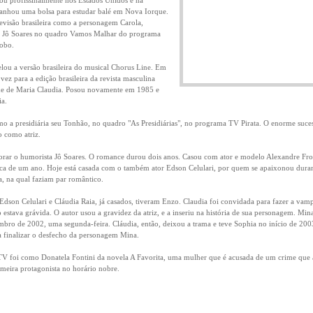
çou profissinalmente nos Estados Unidos e na
ganhou uma bolsa para estudar balé em Nova Iorque.
levisão brasileira como a personagem Carola,
r Jô Soares no quadro Vamos Malhar do programa
obo.
elou a versão brasileira do musical Chorus Line. Em
ez para a edição brasileira da revista masculina
e de Maria Claudia. Posou novamente em 1985 e
ia.
 a presidiária seu Tonhão, no quadro "As Presidiárias", no programa TV Pirata. O enorme suce
 como atriz.
ar o humorista Jô Soares. O romance durou dois anos. Casou com ator e modelo Alexandre Fr
ca de um ano. Hoje está casada com o também ator Edson Celulari, por quem se apaixonou duran
, na qual faziam par romântico.
Edson Celulari e Cláudia Raia, já casados, tiveram Enzo. Claudia foi convidada para fazer a va
stava grávida. O autor usou a gravidez da atriz, e a inseriu na história de sua personagem. Mina
bro de 2002, uma segunda-feira. Cláudia, então, deixou a trama e teve Sophia no início de 200
a finalizar o desfecho da personagem Mina.
 TV foi como Donatela Fontini da novela A Favorita, uma mulher que é acusada de um crime que
imeira protagonista no horário nobre.