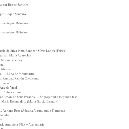
a por Roque Santeiro
por Roque Santeiro
juvante por Belíssima
juvante por Belíssima
tela da Silva Pinto Fontini / Silvia Lontra (Faísca)
Ágatha / Maria Aparecida
ira Solomos Güney
eza
la Mesma
o .... Mina de Montmartre
.... Ramona/Ramón Cavalcante
ortência
 Ângela Vidal
.. última vítima
us Amores e Seus Pecados .... Engraçadinha (segunda fase)
. Maria Escandalosa (Maria Garcia Bismark)
... Adriana Ross (Adriana Albuquerque Figueroa)
ancinha
es
ría Antonieta Félix y Armendariz