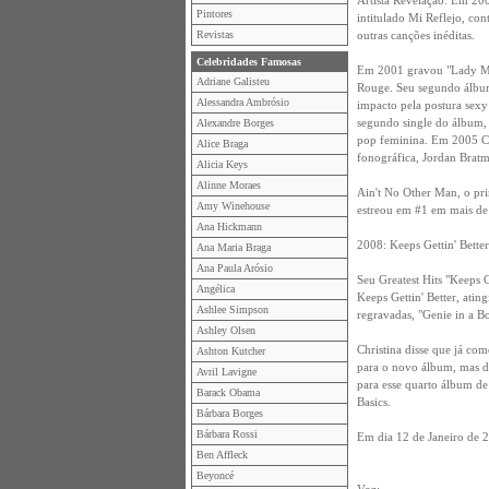
Artista Revelação. Em 20
Pintores
intitulado Mi Reflejo, co
Revistas
outras canções inéditas.
Celebridades Famosas
Em 2001 gravou "Lady Mar
Adriane Galisteu
Rouge. Seu segundo álbum
Alessandra Ambrósio
impacto pela postura sexy 
segundo single do álbum
Alexandre Borges
pop feminina. Em 2005 Ch
Alice Braga
fonográfica, Jordan Brat
Alicia Keys
Alinne Moraes
Ain't No Other Man, o prim
Amy Winehouse
estreou em #1 em mais de 
Ana Hickmann
2008: Keeps Gettin' Bette
Ana Maria Braga
Ana Paula Arósio
Seu Greatest Hits "Keeps 
Angélica
Keeps Gettin' Better, ati
Ashlee Simpson
regravadas, "Genie in a Bot
Ashley Olsen
Christina disse que já co
Ashton Kutcher
para o novo álbum, mas di
Avril Lavigne
para esse quarto álbum de
Barack Obama
Basics.
Bárbara Borges
Bárbara Rossi
Em dia 12 de Janeiro de 
Ben Affleck
Beyoncé