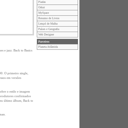
Piadas
Orkut
MySpace
Resumo de Livros
Lençol de Malha
Países e Geografia
Web Designer
Parceiros
Planeta Atlântida
es e jazz. Back to Basics
00. O primeiro single,
essos em versões
obre o estilo e imagem
 produtores confirmados
seu último álbum, Back to
tman.