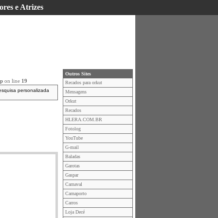
ores e Atrizes
Outros Sites
hp
on line
19
Recados para orkut
esquisa personalizada
Mensagens
Orkut
Recados
HLERA.COM.BR
Fotolog
YouTube
G-mail
Baladas
Garotas
Gaspar
Carnaval
Carnaporto
Carros
Loja Decé