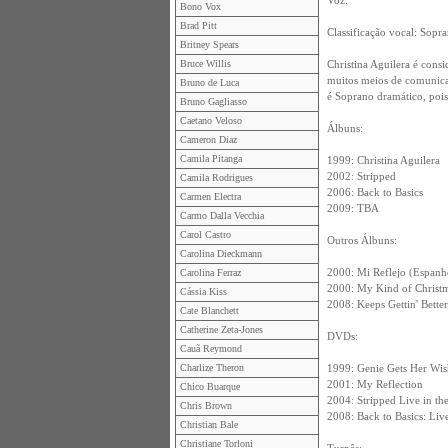
Voz:
Bono Vox
Brad Pitt
Classificação vocal: Sopr
Britney Spears
Bruce Willis
Christina Aguilera é cons
muitos meios de comunica
Bruno de Luca
é Soprano dramático, pois
Bruno Gagliasso
Caetano Veloso
Álbuns:
Cameron Diaz
Camila Pitanga
1999: Christina Aguilera
2002: Stripped
Camila Rodrigues
2006: Back to Basics
Carmen Electra
2009: TBA
Carmo Dalla Vecchia
Carol Castro
Outros Álbuns:
Carolina Dieckmann
2000: Mi Reflejo (Espanh
Carolina Ferraz
2000: My Kind of Christm
Cássia Kiss
2008: Keeps Gettin' Better
Cate Blanchett
Catherine Zeta-Jones
DVDs:
Cauã Reymond
Charlize Theron
1999: Genie Gets Her Wis
2001: My Reflection
Chico Buarque
2004: Stripped Live in t
Chris Brown
2008: Back to Basics: Li
Christian Bale
Christiane Torloni