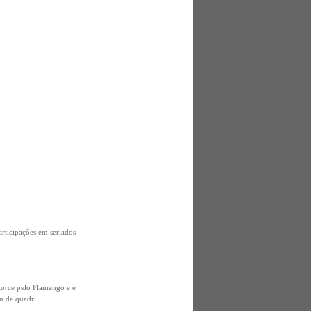
articipações em seriados
torce pelo Flamengo e é
 de quadril....