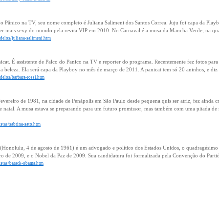
 do Pânico na TV, seu nome completo é Juliana Salimeni dos Santos Correa. Juju foi capa da Play
her mais sexy do mundo pela revita VIP em 2010. No Carnaval é a musa da Mancha Verde, na qua
delos/juliana-salimeni.htm
nicat. É assistente de Palco do Panico na TV e reporter do programa. Recentemente fez fotos par
a beleza. Ela será capa da Playboy no mês de março de 2011. A panicat tem só 20 aninhos, e diz q
delos/barbara-rossi.htm
evereiro de 1981, na cidade de Penápolis em São Paulo desde pequena quis ser atriz, fez ainda cr
de natal. A musa estava se preparando para um futuro promissor, mas também com uma pitada de s
istas/sabrina-sato.htm
(Honolulu, 4 de agosto de 1961) é um advogado e político dos Estados Unidos, o quadragésimo q
iro de 2009, e o Nobel da Paz de 2009. Sua candidatura foi formalizada pela Convenção do Part
tistas/barack-obama.htm