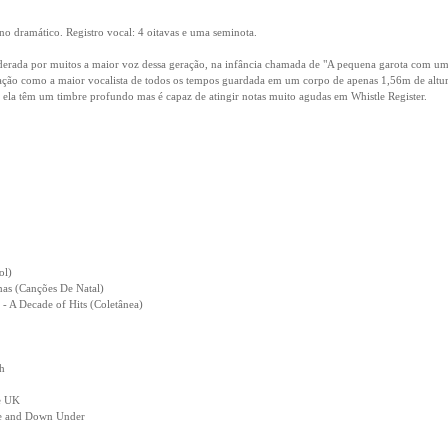
ano dramático. Registro vocal: 4 oitavas e uma seminota.
iderada por muitos a maior voz dessa geração, na infância chamada de "A pequena garota com um 
ção como a maior vocalista de todos os tempos guardada em um corpo de apenas 1,56m de altura.
 ela têm um timbre profundo mas é capaz de atingir notas muito agudas em Whistle Register.
ol)
as (Canções De Natal)
 - A Decade of Hits (Coletânea)
h
he UK
ve and Down Under