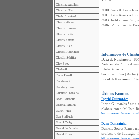
Turnês:
Christina Aguilera
2000: Sears & Levis Tour
Christina Ricci
2001: Latin America Tour
Cindy Crawford
2003: Justified and Strip
Cláudia Abreu
2006 - 2007: Back to Bas
Claudia Jimenez
Claudia Leitte
Claudia Ohana
Claudia Raia
Cláudia Rodrigues
Informações de Christi
Claudia Schiffer
Data de Nascimento
: 18/
Cleo Pires
Aniversário
: 18 de deze
Idade
: 45 anos
Clodovil
Sexo
: Feminino (Mulher)
Colin Farrell
Local de Nascimento
: St
Courteney Cox
Courtney Love
Cristiano Ronaldo
Últimos Famosos
Ingrid Guimarães
Dado Dolabella
Ingrid Guimarães é atriz, 
Dakota Fanning
globais, como: Mulher, Re
Dalton Vigh
http://famosos.hlera.com.br/ar
Dan Stulbach
Daniel Craig
Dany Bananinha
Daniel de Oliveira
Danielle Soares Ramos ma
professora de Educação Fí
Daniel Filho
http://famosos.hlera.com.br/m