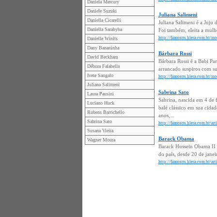
Daniela Mercury
Daniele Suzuki
Juliana Salimeni
Daniella Cicarelli
Juliana Salimeni é a Juju
Daniella Sarahyba
Foi também, eleita a mul
http://famosos.hlera.com.br/mo
Danielle Winits
Dany Bananinha
Bárbara Rossi
David Beckham
Bárbara Rossi é a Babi Pa
Débora Falabella
arrancado suspiros com su
Ivete Sangalo
http://famosos.hlera.com.br/mo
Juliana Salimeni
Sabrina Sato
Laura Pausini
Sabrina, nascida em 4 de f
Luciano Huck
balé clássico em sua cida
Rubens Barrichello
anos,...
Sabrina Sato
http://famosos.hlera.com.br/art
Susana Vieira
Barack Obama
Wagner Moura
Barack Hussein Obama II 
do país, desde 20 de jane
http://famosos.hlera.com.br/ar