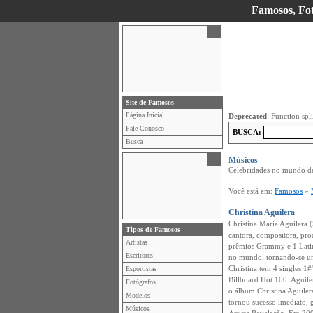
Famosos, Foto
Site de Famosos
Página Inicial
Deprecated
: Function spl
Fale Conosco
BUSCA:
Busca
Músicos
Celebridades no mundo de
Você está em:
Famosos
»
Christina Aguilera
Christina Maria Aguilera 
Tipos de Famosos
cantora, compositora, pro
Artistas
prêmios Grammy e 1 Lati
Escritores
no mundo, tornando-se um
Christina tem 4 singles 1
Esportistas
Billboard Hot 100. Aguil
Fotógrafos
o álbum Christina Aguiler
Modelos
tornou sucesso imediato,
Músicos