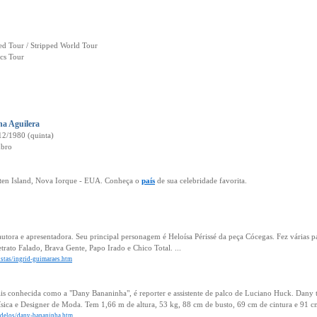
ped Tour / Stripped World Tour
ics Tour
na Aguilera
12/1980 (quinta)
mbro
aten Island, Nova Iorque - EUA. Conheça o
país
de sua celebridade favorita.
autora e apresentadora. Seu principal personagem é Heloísa Périssé da peça Cócegas. Fez várias p
trato Falado, Brava Gente, Papo Irado e Chico Total. ...
tistas/ingrid-guimaraes.htm
is conhecida como a "Dany Bananinha", é reporter e assistente de palco de Luciano Huck. Dany 
sica e Designer de Moda. Tem 1,66 m de altura, 53 kg, 88 cm de busto, 69 cm de cintura e 91 cm
odelos/dany-bananinha.htm