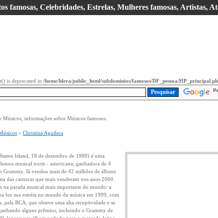
s famosas, Celebridades, Estrelas, Mulheres famosas, Artistas, At
it() is deprecated in
/home/hlera/public_html/subdominios/famosos/DF_pessoa/HP_principal.p
P
 Músicos, informações sobre Músicos famosos.
Músicos
»
Christina Aguilera
(Staten Island, 18 de dezembro de 1980) é uma
dutora musical norte - americana, ganhadora de 4
n Grammy. Já vendeu mais de 42 milhões de álbuns
a das cantoras que mais venderam nos anos 2000.
#'s na parada musical mais importante do mundo: a
era fez sua estréia no mundo da música em 1999, com
a, pela RCA, que obteve uma alta receptividade e se
 ganhando alguns prêmios, incluindo o Grammy de