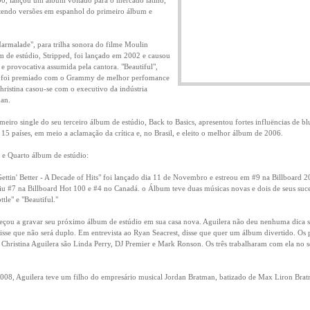
00, lançou um álbum voltado para o mercado latino,
ntendo versões em espanhol do primeiro álbum e
malade", para trilha sonora do filme Moulin
 de estúdio, Stripped, foi lançado em 2002 e causou
e provocativa assumida pela cantora. "Beautiful",
, foi premiado com o Grammy de melhor perfomance
ristina casou-se com o executivo da indústria
man.
eiro single do seu terceiro álbum de estúdio, Back to Basics, apresentou fortes influëncias de blu
15 países, em meio a aclamação da crítica e, no Brasil, e eleito o melhor álbum de 2006.
r e Quarto álbum de estúdio:
Gettin' Better - A Decade of Hits" foi lançado dia 11 de Novembro e estreou em #9 na Billboard 2
ngiu #7 na Billboard Hot 100 e #4 no Canadá. o Álbum teve duas músicas novas e dois de seus suc
tle" e "Beautiful."
meçou a gravar seu próximo álbum de estúdio em sua casa nova. Aguilera não deu nenhuma dica s
sse que não será duplo. Em entrevista ao Ryan Seacrest, disse que quer um álbum divertido. Os
 Christina Aguilera são Linda Perry, DJ Premier e Mark Ronson. Os três trabalharam com ela no 
2008, Aguilera teve um filho do empresário musical Jordan Bratman, batizado de Max Liron Bra