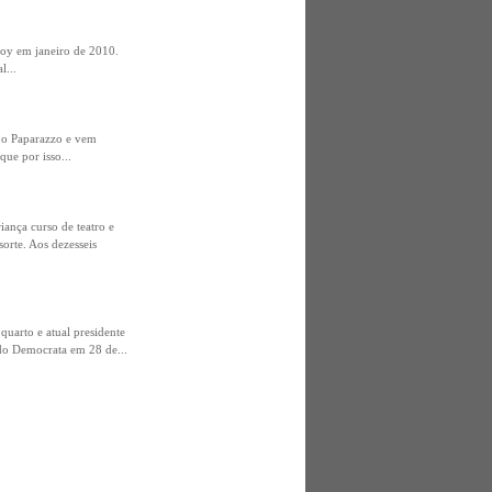
boy em janeiro de 2010.
l...
a o Paparazzo e vem
ue por isso...
iança curso de teatro e
orte. Aos dezesseis
uarto e atual presidente
ido Democrata em 28 de...