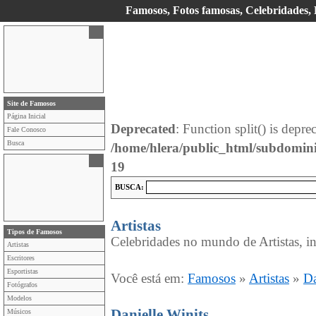
Famosos, Fotos famosas, Celebridades, E
Site de Famosos
Página Inicial
Deprecated
: Function split() is depre
Fale Conosco
Busca
/home/hlera/public_html/subdomin
19
BUSCA:
Artistas
Tipos de Famosos
Celebridades no mundo de Artistas, in
Artistas
Escritores
Esportistas
Você está em:
Famosos
»
Artistas
»
Da
Fotógrafos
Modelos
Danielle Winits
Músicos