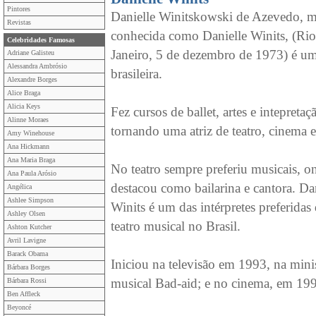
Pintores
Danielle Winitskowski de Azevedo, m
Revistas
conhecida como Danielle Winits, (Rio
Celebridades Famosas
Janeiro, 5 de dezembro de 1973) é um
Adriane Galisteu
Alessandra Ambrósio
brasileira.
Alexandre Borges
Alice Braga
Alicia Keys
Fez cursos de ballet, artes e intepretaç
Alinne Moraes
tornando uma atriz de teatro, cinema e
Amy Winehouse
Ana Hickmann
Ana Maria Braga
No teatro sempre preferiu musicais, o
Ana Paula Arósio
destacou como bailarina e cantora. Da
Angélica
Ashlee Simpson
Winits é um das intérpretes preferidas
Ashley Olsen
teatro musical no Brasil.
Ashton Kutcher
Avril Lavigne
Barack Obama
Iniciou na televisão em 1993, na mini
Bárbara Borges
musical Bad-aid; e no cinema, em 199
Bárbara Rossi
Ben Affleck
Beyoncé