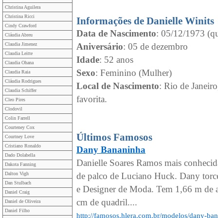
Christina Aguilera
Christina Ricci
Informações de Danielle Winits
Cindy Crawford
Data de Nascimento
: 05/12/1973 (qu
Cláudia Abreu
Claudia Jimenez
Aniversário
: 05 de dezembro
Claudia Leitte
Idade
: 52 anos
Claudia Ohana
Sexo
: Feminino (Mulher)
Claudia Raia
Cláudia Rodrigues
Local de Nascimento
: Rio de Janeir
Claudia Schiffer
favorita.
Cleo Pires
Clodovil
Colin Farrell
Courteney Cox
Últimos Famosos
Courtney Love
Cristiano Ronaldo
Dany Bananinha
Dado Dolabella
Danielle Soares Ramos mais conhecida
Dakota Fanning
Dalton Vigh
de palco de Luciano Huck. Dany torce
Dan Stulbach
e Designer de Moda. Tem 1,66 m de al
Daniel Craig
cm de quadril....
Daniel de Oliveira
Daniel Filho
http://famosos.hlera.com.br/modelos/dany-ba