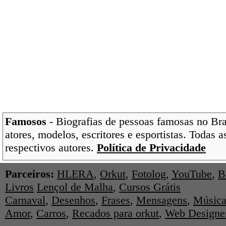
Famosos
- Biografias de pessoas famosas no Bras
atores, modelos, escritores e esportistas. Todas 
respectivos autores.
Política de Privacidade
Parceiros:
HLERA
,
Orkut
,
Fotolog
,
YouTube
,
B
Livros
Lençol de Malha
,
Cursos Grátis
Carnaval
,
Desenhos
,
Frases
,
Mensagens
,
Música
Amor
,
Carros
,
Recados para orkut
,
Web Designe