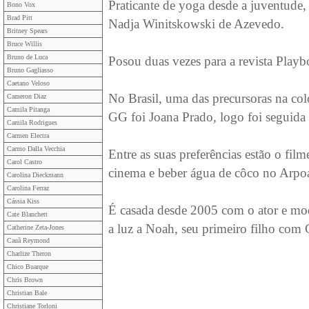
Praticante de yoga desde a juventude, 
Bono Vox
Brad Pitt
Nadja Winitskowski de Azevedo.
Britney Spears
Bruce Willis
Bruno de Luca
Posou duas vezes para a revista Playbo
Bruno Gagliasso
Caetano Veloso
No Brasil, uma das precursoras na col
Cameron Diaz
Camila Pitanga
GG foi Joana Prado, logo foi seguida p
Camila Rodrigues
Carmen Electra
Carmo Dalla Vecchia
Entre as suas preferências estão o fil
Carol Castro
cinema e beber água de côco no Arpo
Carolina Dieckmann
Carolina Ferraz
Cássia Kiss
É casada desde 2005 com o ator e mo
Cate Blanchett
a luz a Noah, seu primeiro filho com 
Catherine Zeta-Jones
Cauã Reymond
Charlize Theron
Chico Buarque
Chris Brown
Christian Bale
Christiane Torloni