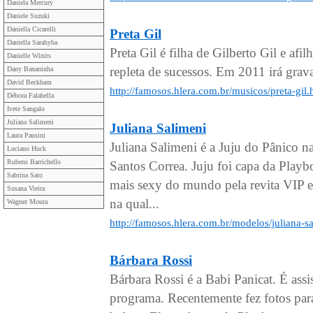
Daniela Mercury
Daniele Suzuki
Daniella Cicarelli
Preta Gil
Daniella Sarahyba
Preta Gil é filha de Gilberto Gil e af
Danielle Winits
repleta de sucessos. Em 2011 irá grav
Dany Bananinha
David Beckham
http://famosos.hlera.com.br/musicos/preta-gil
Débora Falabella
Ivete Sangalo
Juliana Salimeni
Juliana Salimeni
Laura Pausini
Juliana Salimeni é a Juju do Pânico 
Luciano Huck
Rubens Barrichello
Santos Correa. Juju foi capa da Playb
Sabrina Sato
mais sexy do mundo pela revita VIP 
Susana Vieira
na qual...
Wagner Moura
http://famosos.hlera.com.br/modelos/juliana-s
Bárbara Rossi
Bárbara Rossi é a Babi Panicat. É ass
programa. Recentemente fez fotos par