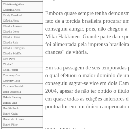
Christina Aguilera
Christina Ricci
Embora quase sempre tenha demonstra
Cindy Crawford
fato de a torcida brasileira procurar 
Cláudia Abreu
Claudia Jimenez
conseguiu atingir, pois, não chegou a
Claudia Leitte
Mika Häkkinen. Grande parte da expect
Claudia Ohana
Claudia Raia
foi alimentada pela imprensa brasileir
Cláudia Rodrigues
chances" de vitória.
Claudia Schiffer
Cleo Pires
Clodovil
Em sua passagem de seis temporadas p
Colin Farrell
o qual efetuou o maior domínio de um
Courteney Cox
Courtney Love
conseguiu sagrar-se vice em dois C
Cristiano Ronaldo
2004, apesar de não ter obtido o títul
Dado Dolabella
Dakota Fanning
em quase todas as edições anteriores
Dalton Vigh
pontuador em um único campeonato da
Dan Stulbach
Daniel Craig
Daniel de Oliveira
Daniel Filho