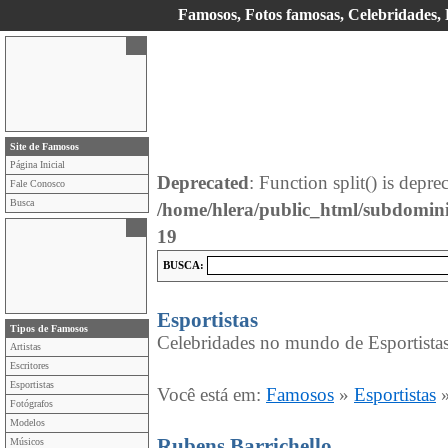
Famosos, Fotos famosas, Celebridades, E
Site de Famosos
Página Inicial
Deprecated
: Function split() is depre
Fale Conosco
Busca
/home/hlera/public_html/subdomin
19
BUSCA:
Esportistas
Tipos de Famosos
Celebridades no mundo de Esportistas
Artistas
Escritores
Esportistas
Você está em:
Famosos
»
Esportistas
Fotógrafos
Modelos
Rubens Barrichello
Músicos