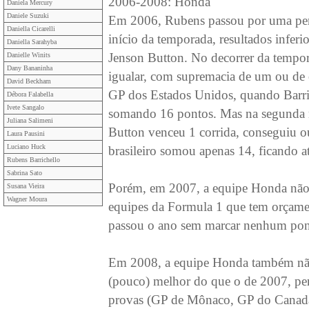
2006-2008: Honda
Daniela Mercury
Daniele Suzuki
Em 2006, Rubens passou por uma per
Daniella Cicarelli
início da temporada, resultados infer
Daniella Sarahyba
Jenson Button. No decorrer da tempor
Danielle Winits
Dany Bananinha
igualar, com supremacia de um ou de o
David Beckham
GP dos Estados Unidos, quando Barr
Débora Falabella
Ivete Sangalo
somando 16 pontos. Mas na segunda m
Juliana Salimeni
Button venceu 1 corrida, conseguiu 
Laura Pausini
Luciano Huck
brasileiro somou apenas 14, ficando 
Rubens Barrichello
Sabrina Sato
Porém, em 2007, a equipe Honda não c
Susana Vieira
Wagner Moura
equipes da Formula 1 que tem orçamen
passou o ano sem marcar nenhum pont
Em 2008, a equipe Honda também não 
(pouco) melhor do que o de 2007, per
provas (GP de Mônaco, GP do Canadá e