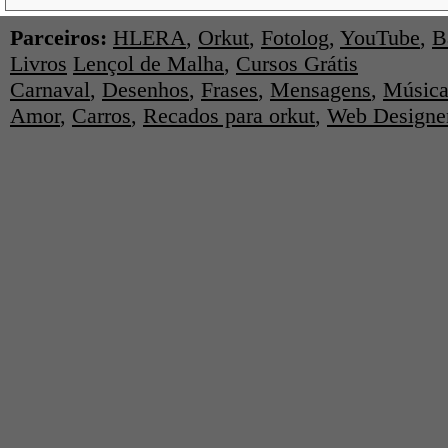
Parceiros:
HLERA
,
Orkut
,
Fotolog
,
YouTube
,
B
Livros
Lençol de Malha
,
Cursos Grátis
Carnaval
,
Desenhos
,
Frases
,
Mensagens
,
Música
Amor
,
Carros
,
Recados para orkut
,
Web Designe