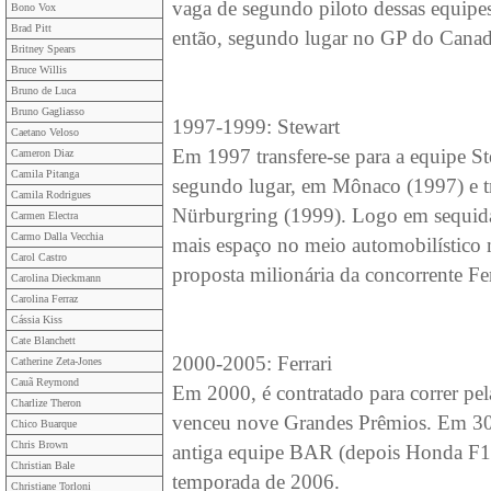
vaga de segundo piloto dessas equipe
Bono Vox
Brad Pitt
então, segundo lugar no GP do Canadá
Britney Spears
Bruce Willis
Bruno de Luca
Bruno Gagliasso
1997-1999: Stewart
Caetano Veloso
Em 1997 transfere-se para a equipe 
Cameron Diaz
Camila Pitanga
segundo lugar, em Mônaco (1997) e tr
Camila Rodrigues
Nürburgring (1999). Logo em sequida
Carmen Electra
Carmo Dalla Vecchia
mais espaço no meio automobilístico 
Carol Castro
proposta milionária da concorrente Fer
Carolina Dieckmann
Carolina Ferraz
Cássia Kiss
Cate Blanchett
2000-2005: Ferrari
Catherine Zeta-Jones
Cauã Reymond
Em 2000, é contratado para correr pel
Charlize Theron
venceu nove Grandes Prêmios. Em 30 
Chico Buarque
Chris Brown
antiga equipe BAR (depois Honda F1) p
Christian Bale
temporada de 2006.
Christiane Torloni