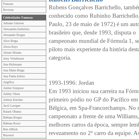
Pintores
Rubens Gonçalves Barrichello, tamb
Revistas
conhecido como Rubinho Barrichello
Celebridades Famosas
Paulo, 23 de maio de 1972) é um aut
Adriane Galisteu
Alessandra Ambrósio
brasileiro que, desde 1993, disputa o
Alexandre Borges
campeonato mundial de Fórmula 1, s
Alice Braga
Alicia Keys
piloto mais experiente da história dest
Alinne Moraes
categoria.
Amy Winehouse
Ana Hickmann
Ana Maria Braga
Ana Paula Arósio
1993-1996: Jordan
Angélica
Ashlee Simpson
Em 1993 iniciou sua carreira na Fórm
Ashley Olsen
primeiro pódio no GP do Pacífico em 
Ashton Kutcher
Avril Lavigne
Bélgica, em Spa-Francorchamps. No 
Barack Obama
campeonato a frente de uma Williams
Bárbara Borges
melhores carros da época, sempre lem
Bárbara Rossi
Ben Affleck
revezamento no 2º carro da equipe. A
Beyoncé