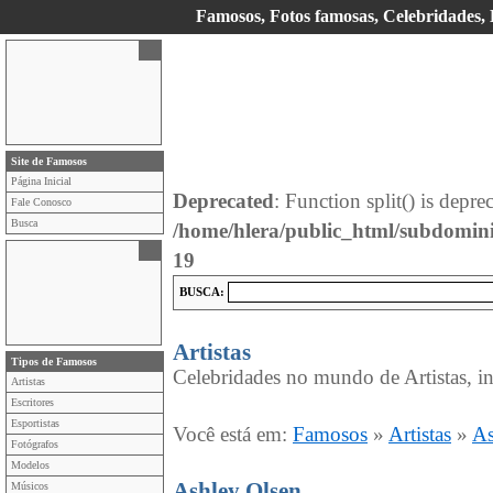
Famosos, Fotos famosas, Celebridades, E
Site de Famosos
Página Inicial
Deprecated
: Function split() is depre
Fale Conosco
Busca
/home/hlera/public_html/subdomin
19
BUSCA:
Artistas
Tipos de Famosos
Celebridades no mundo de Artistas, in
Artistas
Escritores
Esportistas
Você está em:
Famosos
»
Artistas
»
As
Fotógrafos
Modelos
Ashley Olsen
Músicos