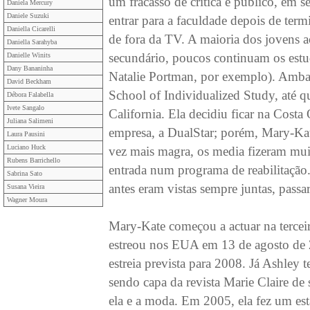
um fracasso de crítica e público, em
Daniela Mercury
Daniele Suzuki
entrar para a faculdade depois de ter
Daniella Cicarelli
de fora da TV. A maioria dos jovens a
Daniella Sarahyba
secundário, poucos continuam os estud
Danielle Winits
Dany Bananinha
Natalie Portman, por exemplo). Amba
David Beckham
School of Individualized Study, até 
Débora Falabella
Ivete Sangalo
California. Ela decidiu ficar na Costa
Juliana Salimeni
empresa, a DualStar; porém, Mary-Kate
Laura Pausini
Luciano Huck
vez mais magra, os media fizeram mui
Rubens Barrichello
entrada num programa de reabilitação.
Sabrina Sato
antes eram vistas sempre juntas, passa
Susana Vieira
Wagner Moura
Mary-Kate começou a actuar na tercei
estreou nos EUA em 13 de agosto de 2
estreia prevista para 2008. Já Ashley
sendo capa da revista Marie Claire d
ela e a moda. Em 2005, ela fez um está