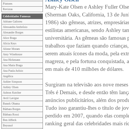
Pintores
Mary-Kate Olsen e Ashley Fuller Ols
Revistas
(Sherman Oaks, California, 13 de Ju
Celebridades Famosas
1986) são gêmeas, atrizes, empresárias
Adriane Galisteu
Alessandra Ambrósio
estilistas americanas, sendo Ashley t
Alexandre Borges
universitária. As gêmeas são famosas 
Alice Braga
Alicia Keys
trabalhos que faziam quando crianças,
Alinne Moraes
serem atuais ícones da moda, pela ext
Amy Winehouse
Ana Hickmann
magreza, e pela fortuna conquistada, 
Ana Maria Braga
em mais de 410 milhões de dólares.
Ana Paula Arósio
Angélica
Ashlee Simpson
Surgiram na televisão aos nove meses 
Ashley Olsen
Três é Demais, e desde então têm lança
Ashton Kutcher
Avril Lavigne
anúncios publicitários, além dos prod
Barack Obama
Tudo isso garantiu-lhes o título de j
Bárbara Borges
perdido em 2007, quando elas comple
Bárbara Rossi
Ben Affleck
ranking geral das celebridades mais r
Beyoncé