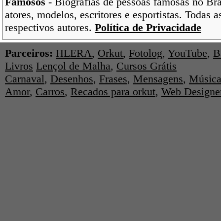
Famosos
- Biografias de pessoas famosas no Bras
atores, modelos, escritores e esportistas. Todas 
respectivos autores.
Política de Privacidade
Parceiros:
HLERA
,
Orkut
,
Fotolog
,
YouTube
,
B
Livros
Lençol de Malha
,
Cursos Grátis
Carnaval
,
Desenhos
,
Frases
,
Mensagens
,
Música
Amor
,
Carros
,
Recados para orkut
,
Web Designe