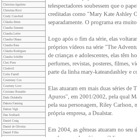
telespectadores soubessem que o papel 
Christina Aguilera
Christina Ricci
creditadas como "Mary Kate Ashley Ol
Cindy Crawford
separadamente. O programa era muito
Cláudia Abreu
Claudia Jimenez
Claudia Leitte
Logo após o fim da série, elas voltara
Claudia Ohana
Claudia Raia
próprios vídeos na série "The Advent
Cláudia Rodrigues
de crianças e adolescentes, elas têm 
Claudia Schiffer
perfumes, revistas, posteres, filmes, v
Cleo Pires
Clodovil
parte da linha mary-kateandashley e c
Colin Farrell
Courteney Cox
Courtney Love
Elas atuaram em mais duas séries de
Cristiano Ronaldo
Apuros", em 2001/2002, pela qual 
Dado Dolabella
Dakota Fanning
pela sua personagem, Riley Carlson, 
Dalton Vigh
própria empresa, a Dualstar.
Dan Stulbach
Daniel Craig
Daniel de Oliveira
Em 2004, as gêmeas atuaram no seu úl
Daniel Filho