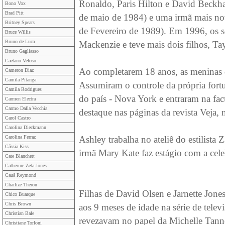
Ronaldo, Paris Hilton e David Beckh
Bono Vox
Brad Pitt
de maio de 1984) e uma irmã mais nov
Britney Spears
de Fevereiro de 1989). Em 1996, os s
Bruce Willis
Bruno de Luca
Mackenzie e teve mais dois filhos, Tay
Bruno Gagliasso
Caetano Veloso
Ao completarem 18 anos, as meninas 
Cameron Diaz
Camila Pitanga
Assumiram o controle da própria fort
Camila Rodrigues
do país - Nova York e entraram na fa
Carmen Electra
Carmo Dalla Vecchia
destaque nas páginas da revista Veja,
Carol Castro
Carolina Dieckmann
Carolina Ferraz
Ashley trabalha no ateliê do estilista
Cássia Kiss
irmã Mary Kate faz estágio com a cele
Cate Blanchett
Catherine Zeta-Jones
Cauã Reymond
Charlize Theron
Filhas de David Olsen e Jarnette Jones
Chico Buarque
Chris Brown
aos 9 meses de idade na série de telev
Christian Bale
revezavam no papel da Michelle Tann
Christiane Torloni