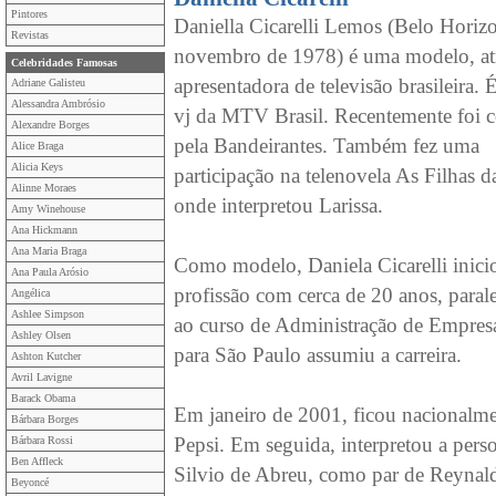
Pintores
Daniella Cicarelli Lemos (Belo Horizo
Revistas
novembro de 1978) é uma modelo, atr
Celebridades Famosas
apresentadora de televisão brasileira.
Adriane Galisteu
Alessandra Ambrósio
vj da MTV Brasil. Recentemente foi c
Alexandre Borges
pela Bandeirantes. Também fez uma
Alice Braga
Alicia Keys
participação na telenovela As Filhas 
Alinne Moraes
onde interpretou Larissa.
Amy Winehouse
Ana Hickmann
Ana Maria Braga
Como modelo, Daniela Cicarelli inici
Ana Paula Arósio
profissão com cerca de 20 anos, paral
Angélica
Ashlee Simpson
ao curso de Administração de Empres
Ashley Olsen
para São Paulo assumiu a carreira.
Ashton Kutcher
Avril Lavigne
Barack Obama
Em janeiro de 2001, ficou nacionalme
Bárbara Borges
Pepsi. Em seguida, interpretou a pers
Bárbara Rossi
Ben Affleck
Silvio de Abreu, como par de Reynal
Beyoncé