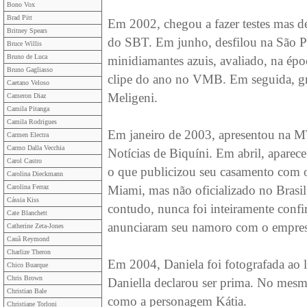
Bono Vox
Brad Pitt
Em 2002, chegou a fazer testes mas de
Britney Spears
do SBT. Em junho, desfilou na São P
Bruce Willis
Bruno de Luca
minidiamantes azuis, avaliado, na ép
Bruno Gagliasso
clipe do ano no VMB. Em seguida, gr
Caetano Veloso
Meligeni.
Cameron Diaz
Camila Pitanga
Camila Rodrigues
Em janeiro de 2003, apresentou na M
Carmen Electra
Carmo Dalla Vecchia
Notícias de Biquíni. Em abril, apare
Carol Castro
o que publicizou seu casamento com 
Carolina Dieckmann
Carolina Ferraz
Miami, mas não oficializado no Brasi
Cássia Kiss
contudo, nunca foi inteiramente confi
Cate Blanchett
anunciaram seu namoro com o empres
Catherine Zeta-Jones
Cauã Reymond
Charlize Theron
Em 2004, Daniela foi fotografada ao
Chico Buarque
Chris Brown
Daniella declarou ser prima. No mesm
Christian Bale
como a personagem Kátia.
Christiane Torloni