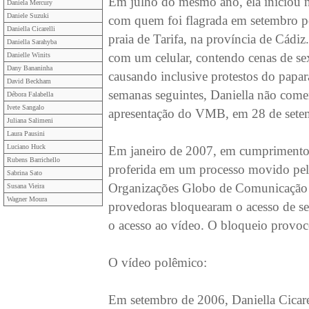
Em julho do mesmo ano, ela iniciou 
Daniela Mercury
Daniele Suzuki
com quem foi flagrada em setembro 
Daniella Cicarelli
praia de Tarifa, na província de Cádi
Daniella Sarahyba
com um celular, contendo cenas de sex
Danielle Winits
Dany Bananinha
causando inclusive protestos do papara
David Beckham
semanas seguintes, Daniella não come
Débora Falabella
Ivete Sangalo
apresentação do VMB, em 28 de sete
Juliana Salimeni
Laura Pausini
Luciano Huck
Em janeiro de 2007, em cumprimento 
Rubens Barrichello
proferida em um processo movido pelo
Sabrina Sato
Organizações Globo de Comunicação e
Susana Vieira
Wagner Moura
provedoras bloquearam o acesso de s
o acesso ao vídeo. O bloqueio provoc
O vídeo polêmico:
Em setembro de 2006, Daniella Cicarel