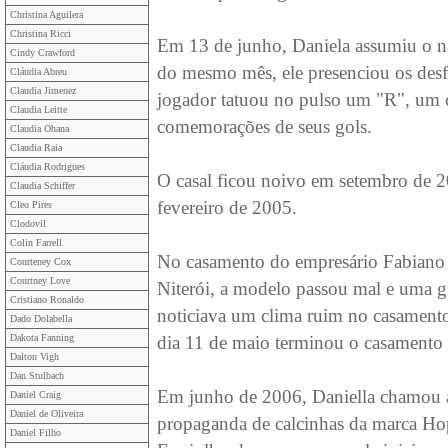
Christina Aguilera
Christina Ricci
Em 13 de junho, Daniela assumiu o 
Cindy Crawford
do mesmo mês, ele presenciou os des
Cláudia Abreu
Claudia Jimenez
jogador tatuou no pulso um "R", um c
Claudia Leitte
comemorações de seus gols.
Claudia Ohana
Claudia Raia
Cláudia Rodrigues
O casal ficou noivo em setembro de 2
Claudia Schiffer
fevereiro de 2005.
Cleo Pires
Clodovil
Colin Farrell
No casamento do empresário Fabiano
Courteney Cox
Courtney Love
Niterói, a modelo passou mal e uma g
Cristiano Ronaldo
noticiava um clima ruim no casament
Dado Dolabella
Dakota Fanning
dia 11 de maio terminou o casamento 
Dalton Vigh
Dan Stulbach
Em junho de 2006, Daniella chamou 
Daniel Craig
Daniel de Oliveira
propaganda de calcinhas da marca Hope
Daniel Filho