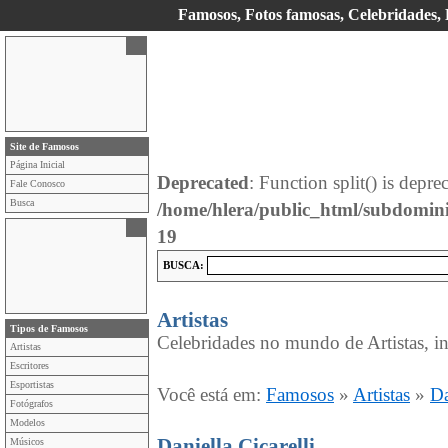
Famosos, Fotos famosas, Celebridades, E
Site de Famosos
Página Inicial
Deprecated
: Function split() is depre
Fale Conosco
Busca
/home/hlera/public_html/subdomin
19
BUSCA:
Artistas
Tipos de Famosos
Celebridades no mundo de Artistas, in
Artistas
Escritores
Esportistas
Você está em:
Famosos
»
Artistas
»
Da
Fotógrafos
Modelos
Daniella Cicarelli
Músicos