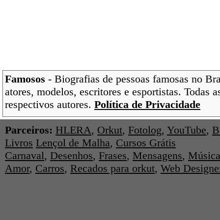
Famosos
- Biografias de pessoas famosas no Bras
atores, modelos, escritores e esportistas. Todas 
respectivos autores.
Política de Privacidade
Parceiros:
HLERA
,
Orkut
,
Fotolog
,
YouTube
,
B
Livros
Lençol de Malha
,
Cursos Grátis
Carnaval
,
Desenhos
,
Frases
,
Mensagens
,
Música
Amor
,
Carros
,
Recados para orkut
,
Web Designe