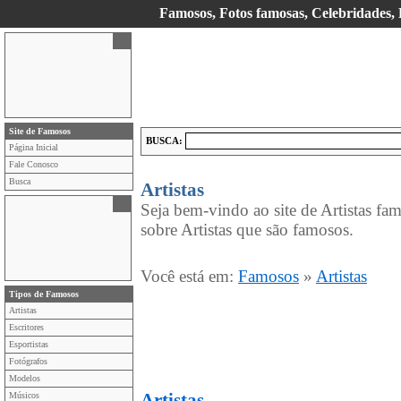
Famosos, Fotos famosas, Celebridades, E
Site de Famosos
BUSCA:
Página Inicial
Fale Conosco
Busca
Artistas
Seja bem-vindo ao site de Artistas fa
sobre Artistas que são famosos.
Você está em:
Famosos
»
Artistas
Tipos de Famosos
Artistas
Escritores
Esportistas
Fotógrafos
Modelos
Músicos
Artistas