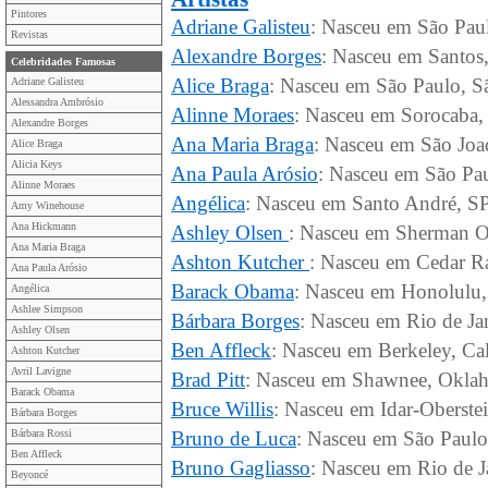
Pintores
Adriane Galisteu
: Nasceu em São Paul
Revistas
Alexandre Borges
: Nasceu em Santos,
Celebridades Famosas
Alice Braga
: Nasceu em São Paulo, Sã
Adriane Galisteu
Alessandra Ambrósio
Alinne Moraes
: Nasceu em Sorocaba, 
Alexandre Borges
Ana Maria Braga
: Nasceu em São Joa
Alice Braga
Alicia Keys
Ana Paula Arósio
: Nasceu em São Pau
Alinne Moraes
Angélica
: Nasceu em Santo André, SP 
Amy Winehouse
Ana Hickmann
Ashley Olsen
: Nasceu em Sherman Oa
Ana Maria Braga
Ashton Kutcher
: Nasceu em Cedar Ra
Ana Paula Arósio
Barack Obama
: Nasceu em Honolulu,
Angélica
Ashlee Simpson
Bárbara Borges
: Nasceu em Rio de Jan
Ashley Olsen
Ben Affleck
: Nasceu em Berkeley, Ca
Ashton Kutcher
Avril Lavigne
Brad Pitt
: Nasceu em Shawnee, Oklah
Barack Obama
Bruce Willis
: Nasceu em Idar-Oberste
Bárbara Borges
Bárbara Rossi
Bruno de Luca
: Nasceu em São Paulo,
Ben Affleck
Bruno Gagliasso
: Nasceu em Rio de Ja
Beyoncé