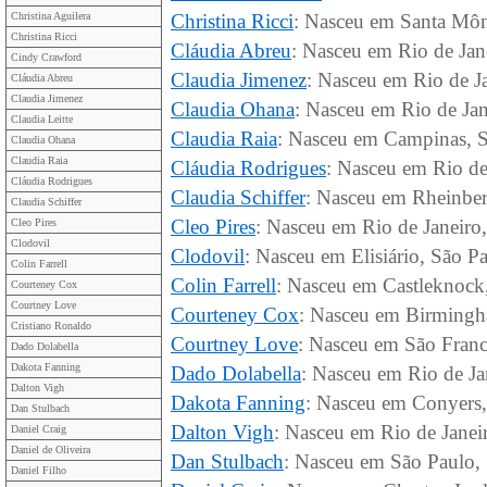
Christina Aguilera
Christina Ricci
: Nasceu em Santa Môn
Christina Ricci
Cláudia Abreu
: Nasceu em Rio de Jane
Cindy Crawford
Claudia Jimenez
: Nasceu em Rio de Ja
Cláudia Abreu
Claudia Jimenez
Claudia Ohana
: Nasceu em Rio de Jan
Claudia Leitte
Claudia Raia
: Nasceu em Campinas, SP
Claudia Ohana
Claudia Raia
Cláudia Rodrigues
: Nasceu em Rio de 
Cláudia Rodrigues
Claudia Schiffer
: Nasceu em Rheinber
Claudia Schiffer
Cleo Pires
: Nasceu em Rio de Janeiro,
Cleo Pires
Clodovil
Clodovil
: Nasceu em Elisiário, São Pa
Colin Farrell
Colin Farrell
: Nasceu em Castleknock,
Courteney Cox
Courtney Love
Courteney Cox
: Nasceu em Birmingh
Cristiano Ronaldo
Courtney Love
: Nasceu em São Franc
Dado Dolabella
Dakota Fanning
Dado Dolabella
: Nasceu em Rio de Jan
Dalton Vigh
Dakota Fanning
: Nasceu em Conyers,
Dan Stulbach
Dalton Vigh
: Nasceu em Rio de Janeir
Daniel Craig
Daniel de Oliveira
Dan Stulbach
: Nasceu em São Paulo, 
Daniel Filho