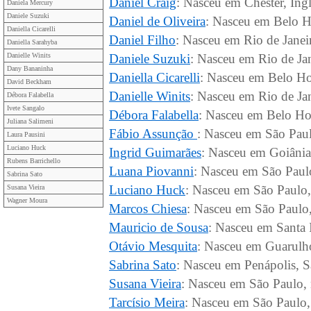
Daniel Craig
: Nasceu em Chester, Ingl
Daniela Mercury
Daniele Suzuki
Daniel de Oliveira
: Nasceu em Belo H
Daniella Cicarelli
Daniel Filho
: Nasceu em Rio de Janeir
Daniella Sarahyba
Danielle Winits
Daniele Suzuki
: Nasceu em Rio de Jan
Dany Bananinha
Daniella Cicarelli
: Nasceu em Belo Ho
David Beckham
Danielle Winits
: Nasceu em Rio de Jan
Débora Falabella
Ivete Sangalo
Débora Falabella
: Nasceu em Belo Hor
Juliana Salimeni
Fábio Assunção
: Nasceu em São Paul
Laura Pausini
Luciano Huck
Ingrid Guimarães
: Nasceu em Goiânia,
Rubens Barrichello
Luana Piovanni
: Nasceu em São Paul
Sabrina Sato
Luciano Huck
: Nasceu em São Paulo,
Susana Vieira
Wagner Moura
Marcos Chiesa
: Nasceu em São Paulo,
Mauricio de Sousa
: Nasceu em Santa I
Otávio Mesquita
: Nasceu em Guarulho
Sabrina Sato
: Nasceu em Penápolis, S
Susana Vieira
: Nasceu em São Paulo,
Tarcísio Meira
: Nasceu em São Paulo,