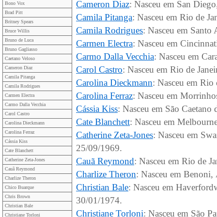
Cameron Diaz
: Nasceu em San Diego,
Bono Vox
Brad Pitt
Camila Pitanga
: Nasceu em Rio de Jan
Britney Spears
Camila Rodrigues
: Nasceu em Santo A
Bruce Willis
Bruno de Luca
Carmen Electra
: Nasceu em Cincinnat
Bruno Gagliasso
Carmo Dalla Vecchia
: Nasceu em Cara
Caetano Veloso
Carol Castro
: Nasceu em Rio de Janeir
Cameron Diaz
Camila Pitanga
Carolina Dieckmann
: Nasceu em Rio d
Camila Rodrigues
Carolina Ferraz
: Nasceu em Morrinhos
Carmen Electra
Carmo Dalla Vecchia
Cássia Kiss
: Nasceu em São Caetano d
Carol Castro
Cate Blanchett
: Nasceu em Melbourne,
Carolina Dieckmann
Carolina Ferraz
Catherine Zeta-Jones
: Nasceu em Swan
Cássia Kiss
25/09/1969.
Cate Blanchett
Cauã Reymond
: Nasceu em Rio de Jan
Catherine Zeta-Jones
Cauã Reymond
Charlize Theron
: Nasceu em Benoni, 
Charlize Theron
Christian Bale
: Nasceu em Haverfordw
Chico Buarque
Chris Brown
30/01/1974.
Christian Bale
Christiane Torloni
: Nasceu em São Pau
Christiane Torloni