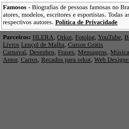
Famosos
- Biografias de pessoas famosas no Bras
atores, modelos, escritores e esportistas. Todas 
respectivos autores.
Política de Privacidade
Parceiros:
HLERA
,
Orkut
,
Fotolog
,
YouTube
,
B
Livros
Lençol de Malha
,
Cursos Grátis
Carnaval
,
Desenhos
,
Frases
,
Mensagens
,
Música
Amor
,
Carros
,
Recados para orkut
,
Web Designe