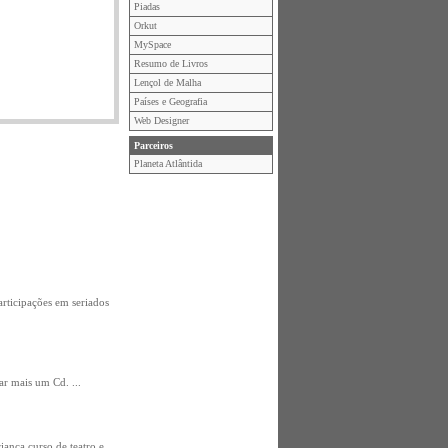
Piadas
Orkut
MySpace
Resumo de Livros
Lençol de Malha
Países e Geografia
Web Designer
Parceiros
Planeta Atlântida
articipações em seriados
ar mais um Cd. ...
iança curso de teatro e