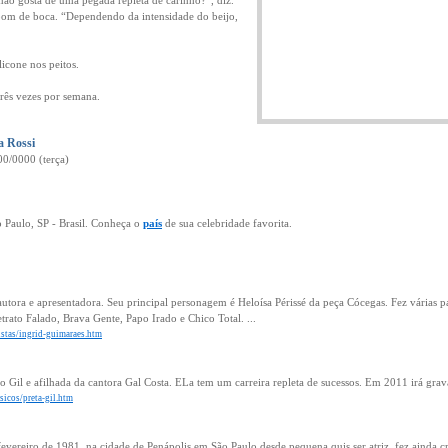
ão gosta de uma pegada repleta de carinho?”, diz.
om de boca. “Dependendo da intensidade do beijo,
icone nos peitos.
três vezes por semana.
a Rossi
00/0000 (terça)
o Paulo, SP - Brasil. Conheça o
país
de sua celebridade favorita.
autora e apresentadora. Seu principal personagem é Heloísa Périssé da peça Cócegas. Fez várias p
trato Falado, Brava Gente, Papo Irado e Chico Total. ...
tistas/ingrid-guimaraes.htm
rto Gil e afilhada da cantora Gal Costa. ELa tem um carreira repleta de sucessos. Em 2011 irá grav
sicos/preta-gil.htm
evereiro de 1981, na cidade de Penápolis em São Paulo desde pequena quis ser atriz, fez ainda cr