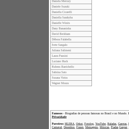
Daniela Mercury
Daniele Suzuki
Daniella Cicarelli
Daniella Sarahyba
Danielle Winits
Dany Bananinha
David Beckham
Débora Falabella
Ivete Sangalo
Juliana Salimeni
Laura Pausini
Luciano Huck
Rubens Barrichello
Sabrina Sato
Susana Vieira
Wagner Moura
Famosos
- Biografias de pessoas famosas no Brasil e no Mundo. Bio
Privacidade
Parceiros:
HLERA
,
Orkut
,
Fotolog
,
YouTube
,
Baladas
,
Garotas
,
Carnaval
,
Desenhos
,
Frases
,
Mensagens
,
Músicas
,
Piadas
Gaspar
,