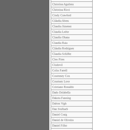
Christina Aguilera
Christina Ricci
Cindy Crawford
Cláudia Abreu
Claudia Jimenez
Claudia Leitte
Claudia Ohana
Claudia Raia
Cláudia Rodrigues
Claudia Schiffer
Cleo Pires
Clodovil
Colin Farrell
Courteney Cox
Courtney Love
Cristiano Ronaldo
Dado Dolabella
Dakota Fanning
Dalton Vigh
Dan Stulbach
Daniel Craig
Daniel de Oliveira
Daniel Filho