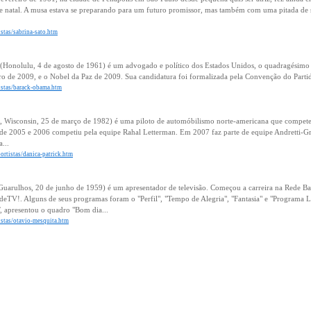
de natal. A musa estava se preparando para um futuro promissor, mas também com uma pitada de s
istas/sabrina-sato.htm
(Honolulu, 4 de agosto de 1961) é um advogado e político dos Estados Unidos, o quadragésimo q
iro de 2009, e o Nobel da Paz de 2009. Sua candidatura foi formalizada pela Convenção do Part
tistas/barack-obama.htm
it, Wisconsin, 25 de março de 1982) é uma piloto de automóbilismo norte-americana que compet
de 2005 e 2006 competiu pela equipe Rahal Letterman. Em 2007 faz parte de equipe Andretti-Gr
...
ortistas/danica-patrick.htm
Guarulhos, 20 de junho de 1959) é um apresentador de televisão. Começou a carreira na Rede Ba
eTV!. Alguns de seus programas foram o "Perfil", "Tempo de Alegria", "Fantasia" e "Programa 
 apresentou o quadro "Bom dia...
tistas/otavio-mesquita.htm