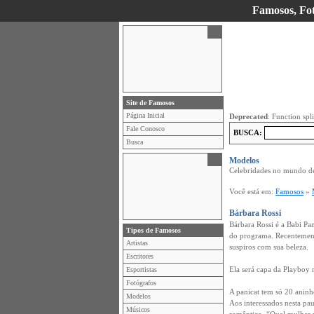
Famosos, Foto
Site de Famosos
Página Inicial
Deprecated
: Function spl
Fale Conosco
BUSCA:
Busca
Modelos
Celebridades no mundo d
Você está em:
Famosos
»
Bárbara Rossi
Bárbara Rossi é a Babi Pan
Tipos de Famosos
do programa. Recentement
Artistas
suspiros com sua beleza.
Escritores
Ela será capa da Playboy
Esportistas
Fotógrafos
A panicat tem só 20 aninh
Modelos
Aos interessados nesta pau
Músicos