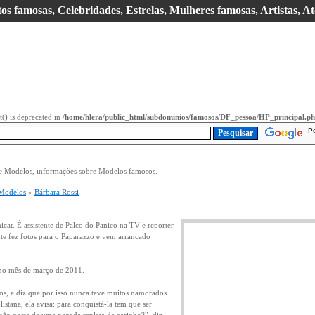
s famosas, Celebridades, Estrelas, Mulheres famosas, Artistas, At
it() is deprecated in
/home/hlera/public_html/subdominios/famosos/DF_pessoa/HP_principal.p
P
e Modelos, informações sobre Modelos famosos.
Modelos
»
Bárbara Rossi
icat. É assistente de Palco do Panico na TV e reporter
e fez fotos para o Paparazzo e vem arrancado
 no mês de março de 2011.
os, e diz que por isso nunca teve muitos namorados.
listana, ela avisa: para conquistá-la tem que ser