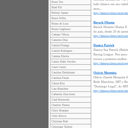
Bono Vox
balé clássico em sua cida
Brad Pitt
anos,...
Britney Spears
http://famosos.hlera.com.br/art
Bruce Willis
Barack Obama
Bruno de Luca
Barack Hussein Obama II 
Bruno Gagliasso
do país, desde 20 de jane
Caetano Veloso
http://famosos.hlera.com.br/ar
Cameron Diaz
Danica Patrick
Camila Pitanga
Danica Sue Patrick (Belo
Camila Rodrigues
Racing League. Nos anos 
Carmen Electra
tornou a primeira mulher a
Carmo Dalla Vecchia
http://famosos.hlera.com.br/esp
Carol Castro
Carolina Dieckmann
Otávio Mesquita
Otávio Zanetti Mesquita (
Carolina Ferraz
Rede Manchete, SBT e Red
Cássia Kiss
"Domingo Legal", do SBT,
Cate Blanchett
http://famosos.hlera.com.br/ar
Catherine Zeta-Jones
Cauã Reymond
Charlize Theron
Chico Buarque
Chris Brown
Christian Bale
Christiane Torloni