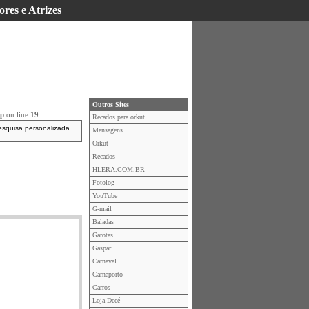
ores e Atrizes
Outros Sites
hp
on line
19
Recados para orkut
esquisa personalizada
Mensagens
Orkut
Recados
HLERA.COM.BR
Fotolog
YouTube
G-mail
Baladas
Garotas
Gaspar
Carnaval
Carnaporto
Carros
Loja Decé