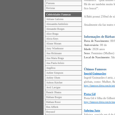
romântico. “Qual mulher n
Pintores
Há de ser também muito b
Revistas
fico louca!”.
Celebridades Famosas
A Babi possui 250ml de sil
Adriane Galisteu
Alessandra Ambrósio
Atualmente ela faz teatro 
Alexandre Borges
Alice Braga
Informações de Bárbar
Alicia Keys
Data de Nascimento
: 00/
Alinne Moraes
Aniversário
: 00 de
Amy Winehouse
Idade
: 2026 anos
Sexo
: Feminino (Mulher)
Ana Hickmann
Local de Nascimento
: Sã
Ana Maria Braga
Ana Paula Arósio
Angélica
Últimos Famosos
Ashlee Simpson
Ingrid Guimarães
Ingrid Guimarães é atriz, 
Ashley Olsen
globais, como: Mulher, Re
Ashton Kutcher
http://famosos.hlera.com.br/ar
Avril Lavigne
Barack Obama
Preta Gil
Bárbara Borges
Preta Gil é filha de Gilbe
Bárbara Rossi
http://famosos.hlera.com.br/mu
Ben Affleck
Sabrina Sato
Beyoncé
Sabrina, nascida em 4 de f