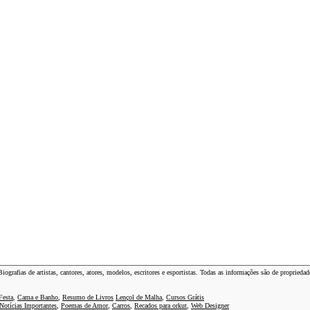
grafias de artistas, cantores, atores, modelos, escritores e esportistas. Todas as informações são de propriedad
Festa
,
Cama e Banho
,
Resumo de Livros
Lençol de Malha
,
Cursos Grátis
Notícias Importantes
,
Poemas de Amor
,
Carros
,
Recados para orkut
,
Web Designer