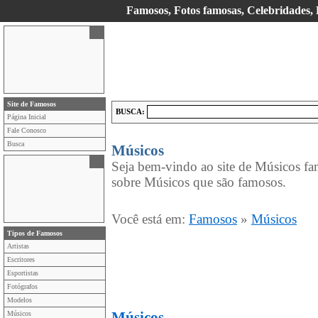
Famosos, Fotos famosas, Celebridades, E
Site de Famosos
BUSCA:
Página Inicial
Fale Conosco
Busca
Músicos
Seja bem-vindo ao site de Músicos fa
sobre Músicos que são famosos.
Você está em:
Famosos
»
Músicos
Tipos de Famosos
Artistas
Escritores
Esportistas
Fotógrafos
Modelos
Músicos
Músicos