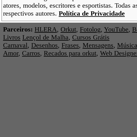
atores, modelos, escritores e esportistas. Todas 
respectivos autores.
Política de Privacidade
Parceiros:
HLERA
,
Orkut
,
Fotolog
,
YouTube
,
B
Livros
Lençol de Malha
,
Cursos Grátis
Carnaval
,
Desenhos
,
Frases
,
Mensagens
,
Música
Amor
,
Carros
,
Recados para orkut
,
Web Designe