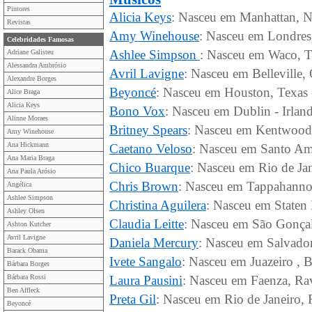
Pintores
Alicia Keys
: Nasceu em Manhattan, N
Revistas
Amy Winehouse
: Nasceu em Londres,
Celebridades Famosas
Ashlee Simpson
: Nasceu em Waco, T
Adriane Galisteu
Alessandra Ambrósio
Avril Lavigne
: Nasceu em Belleville,
Alexandre Borges
Beyoncé
: Nasceu em Houston, Texas
Alice Braga
Alicia Keys
Bono Vox
: Nasceu em Dublin - Irlan
Alinne Moraes
Britney Spears
: Nasceu em Kentwood,
Amy Winehouse
Ana Hickmann
Caetano Veloso
: Nasceu em Santo Ama
Ana Maria Braga
Chico Buarque
: Nasceu em Rio de Jan
Ana Paula Arósio
Chris Brown
: Nasceu em Tappahannoc
Angélica
Ashlee Simpson
Christina Aguilera
: Nasceu em Staten
Ashley Olsen
Claudia Leitte
: Nasceu em São Gonçalo
Ashton Kutcher
Avril Lavigne
Daniela Mercury
: Nasceu em Salvador
Barack Obama
Ivete Sangalo
: Nasceu em Juazeiro , B
Bárbara Borges
Bárbara Rossi
Laura Pausini
: Nasceu em Faenza, Rav
Ben Affleck
Preta Gil
: Nasceu em Rio de Janeiro, R
Beyoncé