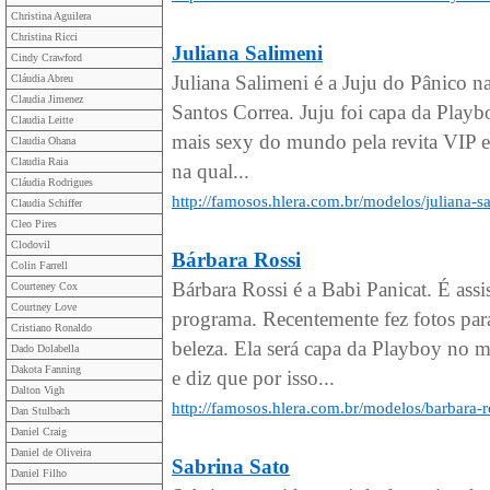
Christina Aguilera
Christina Ricci
Juliana Salimeni
Cindy Crawford
Juliana Salimeni é a Juju do Pânico 
Cláudia Abreu
Claudia Jimenez
Santos Correa. Juju foi capa da Playb
Claudia Leitte
mais sexy do mundo pela revita VIP 
Claudia Ohana
Claudia Raia
na qual...
Cláudia Rodrigues
http://famosos.hlera.com.br/modelos/juliana-s
Claudia Schiffer
Cleo Pires
Clodovil
Bárbara Rossi
Colin Farrell
Bárbara Rossi é a Babi Panicat. É ass
Courteney Cox
Courtney Love
programa. Recentemente fez fotos par
Cristiano Ronaldo
beleza. Ela será capa da Playboy no 
Dado Dolabella
Dakota Fanning
e diz que por isso...
Dalton Vigh
http://famosos.hlera.com.br/modelos/barbara-r
Dan Stulbach
Daniel Craig
Daniel de Oliveira
Sabrina Sato
Daniel Filho