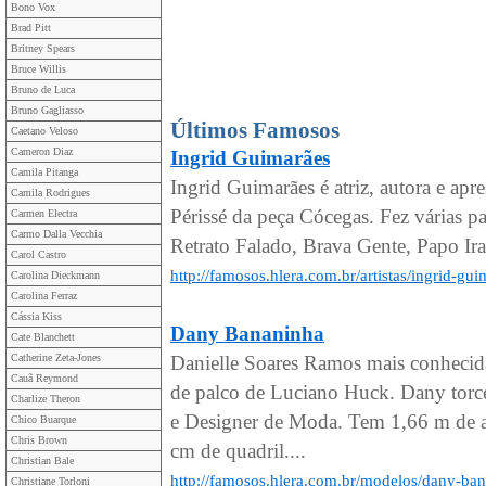
Bono Vox
Brad Pitt
Britney Spears
Bruce Willis
Bruno de Luca
Bruno Gagliasso
Últimos Famosos
Caetano Veloso
Cameron Diaz
Ingrid Guimarães
Camila Pitanga
Ingrid Guimarães é atriz, autora e ap
Camila Rodrigues
Périssé da peça Cócegas. Fez várias p
Carmen Electra
Carmo Dalla Vecchia
Retrato Falado, Brava Gente, Papo Irad
Carol Castro
http://famosos.hlera.com.br/artistas/ingrid-gu
Carolina Dieckmann
Carolina Ferraz
Cássia Kiss
Dany Bananinha
Cate Blanchett
Catherine Zeta-Jones
Danielle Soares Ramos mais conhecida
Cauã Reymond
de palco de Luciano Huck. Dany torce
Charlize Theron
e Designer de Moda. Tem 1,66 m de al
Chico Buarque
Chris Brown
cm de quadril....
Christian Bale
http://famosos.hlera.com.br/modelos/dany-ba
Christiane Torloni