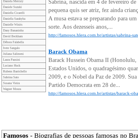
Sabrina, nascida em 4 de fevereiro d
Daniela Mercury
Daniele Suzuki
pequena quis ser atriz, fez ainda crian
Daniella Cicarelli
A musa estava se preparando para um
Daniella Sarahyba
Danielle Winits
sorte. Aos dezesseis anos,...
Dany Bananinha
http://famosos.hlera.com.br/artistas/sabrina-sa
David Beckham
Débora Falabella
Ivete Sangalo
Barack Obama
Juliana Salimeni
Barack Hussein Obama II (Honolulu, 
Laura Pausini
Luciano Huck
Estados Unidos, o quadragésimo quarto
Rubens Barrichello
2009, e o Nobel da Paz de 2009. Sua 
Sabrina Sato
Susana Vieira
Partido Democrata em 28 de...
Wagner Moura
http://famosos.hlera.com.br/artistas/barack-o
Famosos
- Biografias de pessoas famosas no Bras